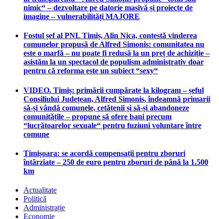
nimic“ – dezvoltare pe datorie masivă și proiecte de
imagine – vulnerabilități MAJORE
Fostul șef al PNL Timiș, Alin Nica, contestă vinderea
comunelor propusă de Alfred Simonis: comunitatea nu
este o marfă – nu poate fi redusă la un preț de achiziție –
asistăm la un spectacol de populism administrativ doar
pentru că reforma este un subiect “sexy“
VIDEO. Timiș: primării cumpărate la kilogram – șeful
Consiliului Județean, Alfred Simonis, îndeamnă primarii
să-și vândă comunele, cetățenii și să-și abandoneze
comunitățile – propune să ofere bani precum
“lucrătoarelor sexuale“ pentru fuziuni voluntare între
comune
Timișoara: se acordă compensații pentru zboruri
întârziate – 250 de euro pentru zboruri de până la 1.500
km
Actualitate
Politică
Administrație
Economie