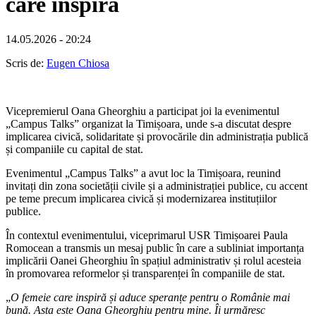
care inspiră
14.05.2026 - 20:24
Scris de:
Eugen Chiosa
Vicepremierul Oana Gheorghiu a participat joi la evenimentul
„Campus Talks” organizat la Timișoara, unde s-a discutat despre
implicarea civică, solidaritate și provocările din administrația publică
și companiile cu capital de stat.
Evenimentul „Campus Talks” a avut loc la Timișoara, reunind
invitați din zona societății civile și a administrației publice, cu accent
pe teme precum implicarea civică și modernizarea instituțiilor
publice.
În contextul evenimentului, viceprimarul USR Timișoarei Paula
Romocean a transmis un mesaj public în care a subliniat importanța
implicării Oanei Gheorghiu în spațiul administrativ și rolul acesteia
în promovarea reformelor și transparenței în companiile de stat.
„
O femeie care inspiră și aduce speranțe pentru o Românie mai
bună. Asta este Oana Gheorghiu pentru mine. Îi urmăresc