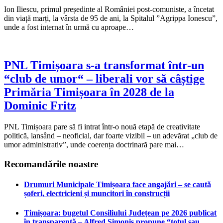
Ion Iliescu, primul președinte al României post-comuniste, a încetat
din viață marți, la vârsta de 95 de ani, la Spitalul ”Agrippa Ionescu”,
unde a fost internat în urmă cu aproape…
PNL Timișoara s-a transformat într-un
“club de umor“ – liberali vor să câștige
Primăria Timișoara în 2028 de la
Dominic Fritz
PNL Timișoara pare să fi intrat într-o nouă etapă de creativitate
politică, lansând – neoficial, dar foarte vizibil – un adevărat „club de
umor administrativ”, unde coerența doctrinară pare mai…
Recomandările noastre
Drumuri Municipale Timișoara face angajări – se caută
șoferi, electricieni și muncitori în construcții
Timișoara: bugetul Consiliului Județean pe 2026 publicat
în transparență – Alfred Simonis propune “totul sau