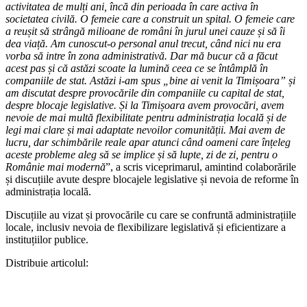
activitatea de mulți ani, încă din perioada în care activa în
societatea civilă. O femeie care a construit un spital. O femeie care
a reușit să strângă milioane de români în jurul unei cauze și să îi
dea viață. Am cunoscut-o personal anul trecut, când nici nu era
vorba să intre în zona administrativă. Dar mă bucur că a făcut
acest pas și că astăzi scoate la lumină ceea ce se întâmplă în
companiile de stat. Astăzi i-am spus „bine ai venit la Timișoara” și
am discutat despre provocările din companiile cu capital de stat,
despre blocaje legislative. Și la Timișoara avem provocări, avem
nevoie de mai multă flexibilitate pentru administrația locală și de
legi mai clare și mai adaptate nevoilor comunității. Mai avem de
lucru, dar schimbările reale apar atunci când oameni care înțeleg
aceste probleme aleg să se implice și să lupte, zi de zi, pentru o
Românie mai modernă
”, a scris viceprimarul, amintind colaborările
și discuțiile avute despre blocajele legislative și nevoia de reforme în
administrația locală.
Discuțiile au vizat și provocările cu care se confruntă administrațiile
locale, inclusiv nevoia de flexibilizare legislativă și eficientizare a
instituțiilor publice.
Distribuie articolul: