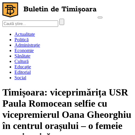
Actualitate
Politică
Administrație
Economie
Sănătate
Cultură
Educație
Editorial
Social
Timișoara: viceprimărița USR
Paula Romocean selfie cu
vicepremierul Oana Gheorghiu
în centrul orașului – o femeie