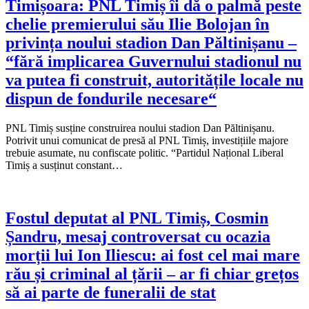
Timișoara: PNL Timiș îi dă o palmă peste
chelie premierului său Ilie Bolojan în
privința noului stadion Dan Păltinișanu –
“fără implicarea Guvernului stadionul nu
va putea fi construit, autoritățile locale nu
dispun de fondurile necesare“
PNL Timiș susține construirea noului stadion Dan Păltinișanu.
Potrivit unui comunicat de presă al PNL Timiș, investițiile majore
trebuie asumate, nu confiscate politic. “Partidul Național Liberal
Timiș a susținut constant…
Fostul deputat al PNL Timiș, Cosmin
Șandru, mesaj controversat cu ocazia
morții lui Ion Iliescu: ai fost cel mai mare
rău și criminal al țării – ar fi chiar grețos
să ai parte de funeralii de stat