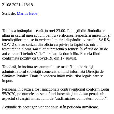
21.08.2021 - 18:18
Scris de:
Marius Bebe
Totul s-a întâmplat aseară, în orei 23.00. Polițiștii din Jimbolia se
aflau în cadrul unei acțiuni pentru verificarea respectării măsurilor și
interdicțiilor impuse în vederea limitării răspândirii virusului SARS-
COV-2 și s-au sesizat din oficiu cu privire la faptul că, într-un
restaurant din oraș s-ar fi aflat prezentă o femeie în vârstă de 38 de
ani care ar fi trebuit să fie în izolare la domiciliu. Femeia fiind
confirmată pozitiv cu Covid-19, din 17 august.
Totodată, în incinta restaurantului se mai afla un bărbat și
administratorul societății comerciale, fiind informată Direcția de
Sănătate Publică Timiș în vederea luării măsurilor legale care se
impun.
Persoana în cauză a fost sancționată contravențional conform Legii
55/2020, pe numele acesteia fiind întocmit și un dosar penal sub
aspectul săvârșirii infracțiunii de “zădărnicirea combaterii bolilor”.
Acțiunile de acest gen vor continua și în perioada următoare.