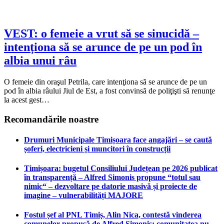
VEST: o femeie a vrut să se sinucidă –
intenționa să se arunce de pe un pod în
albia unui râu
O femeie din oraşul Petrila, care intenţiona să se arunce de pe un
pod în albia râului Jiul de Est, a fost convinsă de poliţişti să renunţe
la acest gest…
Recomandările noastre
Drumuri Municipale Timișoara face angajări – se caută
șoferi, electricieni și muncitori în construcții
Timișoara: bugetul Consiliului Județean pe 2026 publicat
în transparență – Alfred Simonis propune “totul sau
nimic“ – dezvoltare pe datorie masivă și proiecte de
imagine – vulnerabilități MAJORE
Fostul șef al PNL Timiș, Alin Nica, contestă vinderea
comunelor propusă de Alfred Simonis: comunitatea nu