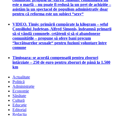
este o marfă – nu poate fi redusă la un preț de achiziție –
asistăm la un spectacol de populism administrativ doar
pentru că reforma este un subiect “sexy“
VIDEO. Timiș: primării cumpărate la kilogram – șeful
Consiliului Județean, Alfred Simonis, îndeamnă primarii
să-și vândă comunele, cetățenii și să-și abandoneze
comunitățile – propune să ofere bani precum
“lucrătoarelor sexuale“ pentru fuziuni voluntare între
comune
Timișoara: se acordă compensații pentru zboruri
întârziate – 250 de euro pentru zboruri de până la 1.500
km
Actualitate
Politică
Administrație
Economie
Sănătate
Cultură
Educație
Editorial
Redacția