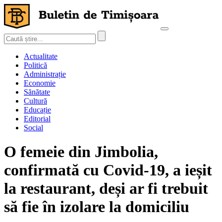
Actualitate
Politică
Administrație
Economie
Sănătate
Cultură
Educație
Editorial
Social
O femeie din Jimbolia,
confirmată cu Covid-19, a ieșit
la restaurant, deși ar fi trebuit
să fie în izolare la domiciliu