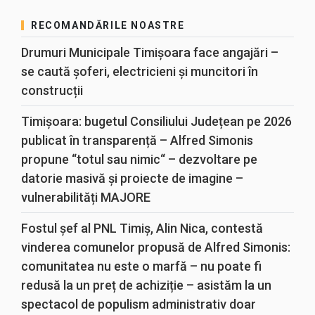
RECOMANDĂRILE NOASTRE
Drumuri Municipale Timișoara face angajări –
se caută șoferi, electricieni și muncitori în
construcții
Timișoara: bugetul Consiliului Județean pe 2026
publicat în transparență – Alfred Simonis
propune “totul sau nimic“ – dezvoltare pe
datorie masivă și proiecte de imagine –
vulnerabilități MAJORE
Fostul șef al PNL Timiș, Alin Nica, contestă
vinderea comunelor propusă de Alfred Simonis:
comunitatea nu este o marfă – nu poate fi
redusă la un preț de achiziție – asistăm la un
spectacol de populism administrativ doar