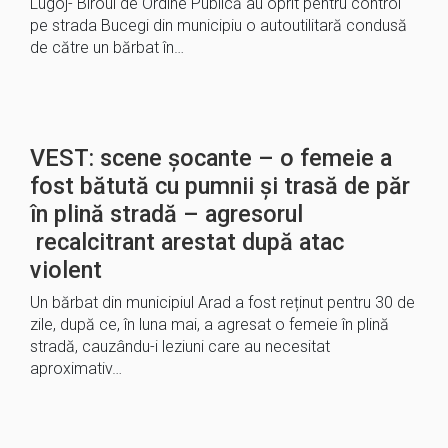
Lugoj- Biroul de Ordine Publică au oprit pentru control
pe strada Bucegi din municipiu o autoutilitară condusă
de către un bărbat în…
VEST: scene șocante – o femeie a
fost bătută cu pumnii și trasă de păr
în plină stradă – agresorul
recalcitrant arestat după atac
violent
Un bărbat din municipiul Arad a fost reținut pentru 30 de
zile, după ce, în luna mai, a agresat o femeie în plină
stradă, cauzându-i leziuni care au necesitat
aproximativ…