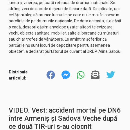
lunea şi vinerea, pe toată reţeaua de drumuri naționale. Se
strâng zeci de saci de deșeuri de fiecare dată. Din păcate, unii
cetățeni aleg să arunce lucrurile pe care nu le mai folosesc în
parcările de pe drumurile naționale. De data aceasta, s-a găsit
o cadă, deseori găsim anvelope uzate, alteori televizoare
vechi, obiecte sanitare, mobilier, saltele, borcane cu murături
sau chiar trofee de vânătoare. Le amintim şoferilor că
parcările nu sunt locuri de depozitare pentru asemenea
obiecte”, a declarat purtătorul de cuvânt al DRDP, Alina Sabou.
Distribuie
articolul:
VIDEO. Vest: accident mortal pe DN6
între Armeniș și Sadova Veche după
ce două TIR-uri s-au ciocnit