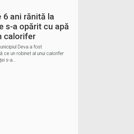
 6 ani rănită la
e s-a opărit cu apă
n calorifer
municipiul Deva a fost
pă ce un robinet al unui calorifer
ţei s-a…