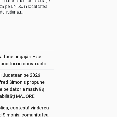
a unui accident de circulație
ă pe DN 66, în localitatea
ul rutier au…
E
a face angajări – se
muncitori în construcții
ui Județean pe 2026
lfred Simonis propune
e pe datorie masivă și
abilități MAJORE
 Nica, contestă vinderea
d Simonis: comunitatea