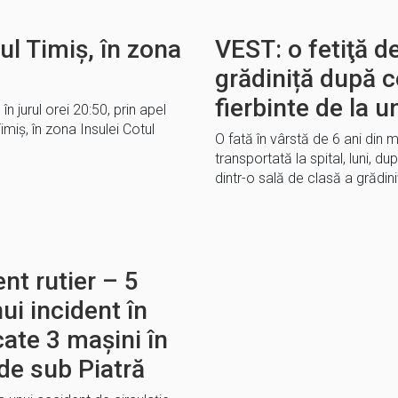
ul Timiș, în zona
VEST: o fetiţă de
grădiniță după c
fierbinte de la u
 în jurul orei 20:50, prin apel
Timiș, în zona Insulei Cotul
O fată în vârstă de 6 ani din 
transportată la spital, luni, du
dintr-o sală de clasă a grădini
nt rutier – 5
ui incident în
cate 3 mașini în
de sub Piatră