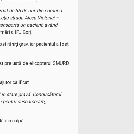
bărbat de 35 de ani, din comuna
cţia strada Aleea Victoriei –
transporta un pacient, având
ormări a IPJ Gorj.
t răniţi grav, iar pacientul a fost
 fost preluată de elicopterul SMURD
utor calificat.
i în stare gravă. Conducătorul
le pentru descarcerare
„,
lă din culpă.