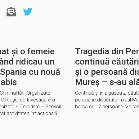
at și o femeie
Tragedia din Pe
când ridicau un
continuă căutări
n Spania cu nouă
și o persoană dis
nabis
Mureș – s-au ală
Criminalității Organizate
Continuă și în a șasea zi căută
Direcţiei de Investigare a
persoane dispărute în râul M
anizată şi Terorism – Serviciul
barcă cu 12 persoane s-a răs
at activitatea infracțională