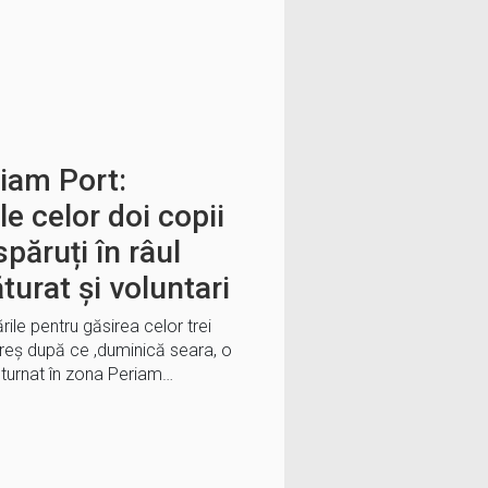
riam Port:
le celor doi copii
păruți în râul
turat și voluntari
rile pentru găsirea celor trei
ureș după ce ,duminică seara, o
turnat în zona Periam…