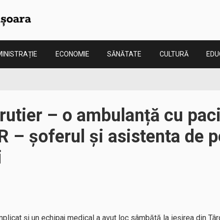
INISTRAȚIE
ECONOMIE
SĂNĂTATE
CULTURĂ
EDU
rutier – o ambulanță cu paci
IR – șoferul și asistenta de 
i
implicat şi un echipaj medical a avut loc sâmbătă la ieşirea din Târ