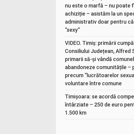
nu este o marfă – nu poate fi
achiziție – asistăm la un sp
administrativ doar pentru că
“sexy“
VIDEO. Timiș: primării cumpă
Consiliului Județean, Alfred
primarii să-și vândă comunele
abandoneze comunitățile – 
precum “lucrătoarelor sexual
voluntare între comune
Timișoara: se acordă compen
întârziate – 250 de euro pen
1.500 km