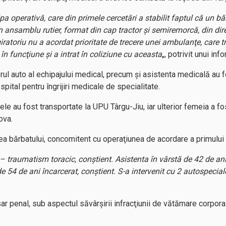
pa operativă, care din primele cercetări a stabilit faptul că un 
 ansamblu rutier, format din cap tractor şi semiremorcă, din dire
giratoriu nu a acordat prioritate de trecere unei ambulanţe, care 
n funcţiune şi a intrat în coliziune cu aceasta
„, potrivit unui inf
l auto al echipajului medical, precum şi asistenta medicală au fos
a spital pentru îngrijiri medicale de specialitate.
imele au fost transportate la UPU Târgu-Jiu, iar ulterior femeia a
ova.
a bărbatului, concomitent cu operaţiunea de acordare a primului aj
 – traumatism toracic, conştient. Asistenta în vârstă de 42 de an
 54 de ani încarcerat, conştient. S-a intervenit cu 2 autospecia
osar penal, sub aspectul săvârşirii infracţiunii de vătămare corpora