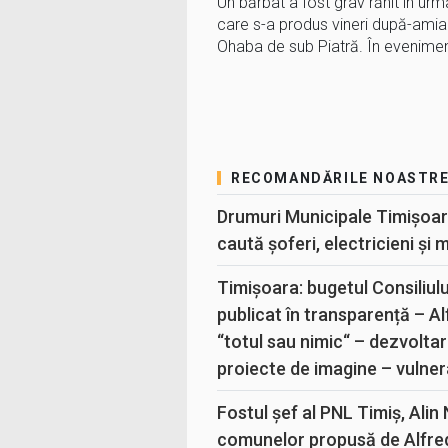
Un bărbat a fost grav rănit în urm
care s-a produs vineri după-amiaz
Ohaba de sub Piatră. În eveniment
RECOMANDĂRILE NOASTR
Drumuri Municipale Timișoar
caută șoferi, electricieni și 
Timișoara: bugetul Consiliul
publicat în transparență – A
“totul sau nimic“ – dezvoltar
proiecte de imagine – vulner
Fostul șef al PNL Timiș, Alin
comunelor propusă de Alfre