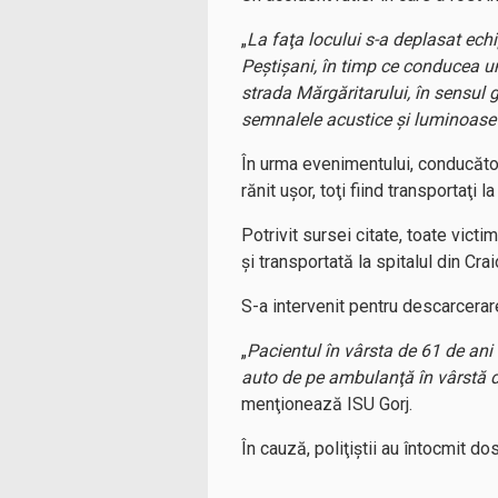
„
La faţa locului s-a deplasat echi
Peştişani, în timp ce conducea un
strada Mărgăritarului, în sensul 
semnalele acustice şi luminoase î
În urma evenimentului, conducătoru
rănit uşor, toţi fiind transportaţi l
Potrivit sursei citate, toate vict
şi transportată la spitalul din Crai
S-a intervenit pentru descarcerare
„
Pacientul în vârsta de 61 de ani
auto de pe ambulanţă în vârstă de
menţionează ISU Gorj.
În cauză, poliţiştii au întocmit d