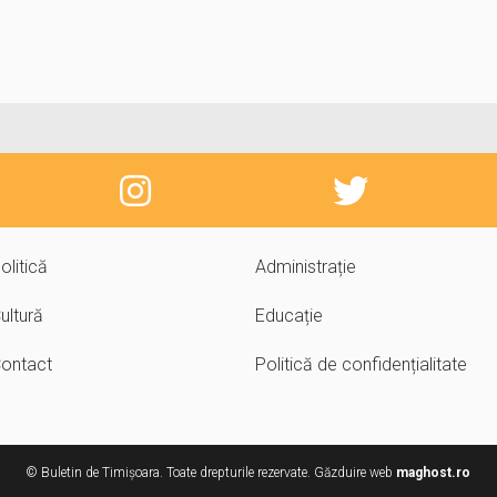
olitică
Administrație
ultură
Educație
ontact
Politică de confidențialitate
© Buletin de Timișoara. Toate drepturile rezervate. Găzduire web
maghost.ro