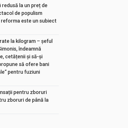
 redusă la un preț de
ectacol de populism
 reforma este un subiect
rate la kilogram – șeful
 Simonis, îndeamnă
, cetățenii și să-și
propune să ofere bani
e“ pentru fuziuni
sații pentru zboruri
tru zboruri de până la