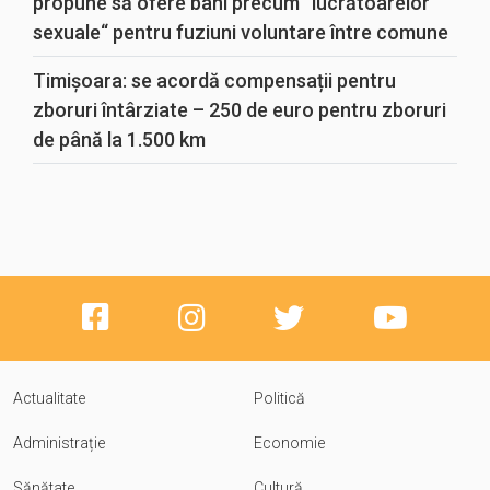
propune să ofere bani precum “lucrătoarelor
sexuale“ pentru fuziuni voluntare între comune
Timișoara: se acordă compensații pentru
zboruri întârziate – 250 de euro pentru zboruri
de până la 1.500 km
Actualitate
Politică
Administrație
Economie
Sănătate
Cultură