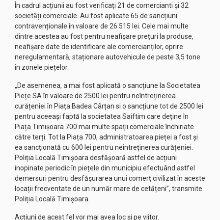
În cadrul acțiunii au fost verificați 21 de comercianti și 32
societăți comerciale. Au fost aplicate 65 de sancțiuni
contravenționale în valoare de 26.515 lei. Cele mai multe
dintre acestea au fost pentru neafișare prețuri la produse,
neafișare date de identificare ale comercianților, oprire
neregulamentară, staționare autovehicule de peste 3,5 tone
în zonele piețelor.
„De asemenea, a mai fost aplicată o sancțiune la Societatea
Piețe SA în valoare de 2500 lei pentru neîntreținerea
curățeniei în Piața Badea Cârțan si o sancțiune tot de 2500 lei
pentru aceeași faptă la societatea Saiftim care deține în
Piața Timișoara 700 mai multe spații comerciale închiriate
către terți. Tot la Piața 700, administratoarea pieței a fost și
ea sancționată cu 600 lei pentru neîntreținerea curățeniei.
Poliția Locală Timișoara desfășoară astfel de acțiuni
inopinate periodic în piețele din municipiu efectuând astfel
demersuri pentru desfășurarea unui comerț civilizat în aceste
locații frecventate de un număr mare de cetățeni”, transmite
Poliția Locală Timișoara.
Acțiuni de acest fel vor mai avea loc și pe viitor.