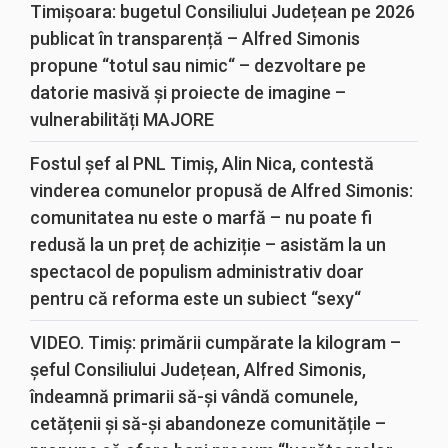
Timișoara: bugetul Consiliului Județean pe 2026
publicat în transparență – Alfred Simonis
propune “totul sau nimic“ – dezvoltare pe
datorie masivă și proiecte de imagine –
vulnerabilități MAJORE
Fostul șef al PNL Timiș, Alin Nica, contestă
vinderea comunelor propusă de Alfred Simonis:
comunitatea nu este o marfă – nu poate fi
redusă la un preț de achiziție – asistăm la un
spectacol de populism administrativ doar
pentru că reforma este un subiect “sexy“
VIDEO. Timiș: primării cumpărate la kilogram –
șeful Consiliului Județean, Alfred Simonis,
îndeamnă primarii să-și vândă comunele,
cetățenii și să-și abandoneze comunitățile –