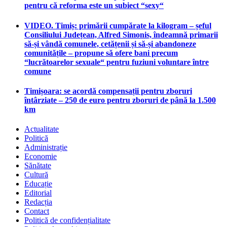
pentru că reforma este un subiect “sexy“
VIDEO. Timiș: primării cumpărate la kilogram – șeful
Consiliului Județean, Alfred Simonis, îndeamnă primarii
să-și vândă comunele, cetățenii și să-și abandoneze
comunitățile – propune să ofere bani precum
“lucrătoarelor sexuale“ pentru fuziuni voluntare între
comune
Timișoara: se acordă compensații pentru zboruri
întârziate – 250 de euro pentru zboruri de până la 1.500
km
Actualitate
Politică
Administrație
Economie
Sănătate
Cultură
Educație
Editorial
Redacția
Contact
Politică de confidențialitate