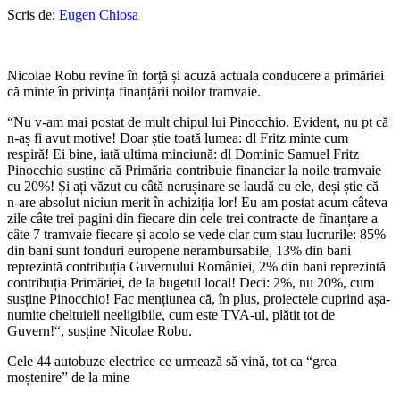
Scris de:
Eugen Chiosa
Nicolae Robu revine în forță și acuză actuala conducere a primăriei
că minte în privința finanțării noilor tramvaie.
“Nu v-am mai postat de mult chipul lui Pinocchio. Evident, nu pt că
n-aș fi avut motive! Doar știe toată lumea: dl Fritz minte cum
respiră! Ei bine, iată ultima minciună: dl Dominic Samuel Fritz
Pinocchio susține că Primăria contribuie financiar la noile tramvaie
cu 20%! Și ați văzut cu câtă nerușinare se laudă cu ele, deși știe că
n-are absolut niciun merit în achiziția lor! Eu am postat acum câteva
zile câte trei pagini din fiecare din cele trei contracte de finanțare a
câte 7 tramvaie fiecare și acolo se vede clar cum stau lucrurile: 85%
din bani sunt fonduri europene nerambursabile, 13% din bani
reprezintă contribuția Guvernului României, 2% din bani reprezintă
contribuția Primăriei, de la bugetul local! Deci: 2%, nu 20%, cum
susține Pinocchio! Fac mențiunea că, în plus, proiectele cuprind așa-
numite cheltuieli neeligibile, cum este TVA-ul, plătit tot de
Guvern!“, susține Nicolae Robu.
Cele 44 autobuze electrice ce urmează să vină, tot ca “grea
moștenire” de la mine