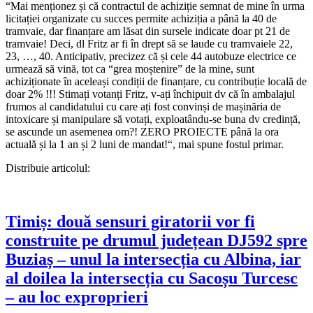
“Mai menționez și că contractul de achiziție semnat de mine în urma
licitației organizate cu succes permite achiziția a până la 40 de
tramvaie, dar finanțare am lăsat din sursele indicate doar pt 21 de
tramvaie! Deci, dl Fritz ar fi în drept să se laude cu tramvaiele 22,
23, …, 40. Anticipativ, precizez că și cele 44 autobuze electrice ce
urmează să vină, tot ca “grea moștenire” de la mine, sunt
achiziționate în aceleași condiții de finanțare, cu contribuție locală de
doar 2% !!! Stimați votanți Fritz, v-ați închipuit dv că în ambalajul
frumos al candidatului cu care ați fost convinși de mașinăria de
intoxicare și manipulare să votați, exploatându-se buna dv credință,
se ascunde un asemenea om?! ZERO PROIECTE până la ora
actuală și la 1 an și 2 luni de mandat!“, mai spune fostul primar.
Distribuie articolul:
Timiș: două sensuri giratorii vor fi
construite pe drumul județean DJ592 spre
Buziaș – unul la intersecția cu Albina, iar
al doilea la intersecția cu Sacoșu Turcesc
– au loc exproprieri