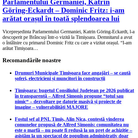
Parlamentului Germaniei, Katrin
Göring-Eckardt – Dominic Fritz: i-am
arătat orașul în toată splendoarea lui
Vicepreședinta Parlamentului Germaniei, Katrin Göring-Eckardt, l-a
descoperit pe Brâncuși într-o vizită la Timișoara. Demnitarul a avut
o întâlnire cu primarul Dominic Fritz cu care a vizitat orașul. “I-am
arătat Timișoara…
Recomandările noastre
Drumuri Municipale Timișoara face angajări – se caută
șoferi, electricieni și muncitori în construcții
Timișoara: bugetul Consiliului Județean pe 2026 publicat
în transparență – Alfred Simonis propune “totul sau
nimic“ – dezvoltare pe datorie masivă și proiecte de
imagine – vulnerabilități MAJORE
Fostul șef al PNL Timiș, Alin Nica, contestă vinderea
comunelor propusă de Alfred Simonis: comunitatea nu
este o marfă – nu poate fi redusă la un preț de achiziție –
asistăm la un spectacol de populism administrativ doar