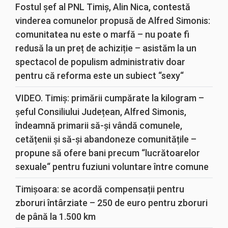
Fostul șef al PNL Timiș, Alin Nica, contestă
vinderea comunelor propusă de Alfred Simonis:
comunitatea nu este o marfă – nu poate fi
redusă la un preț de achiziție – asistăm la un
spectacol de populism administrativ doar
pentru că reforma este un subiect “sexy“
VIDEO. Timiș: primării cumpărate la kilogram –
șeful Consiliului Județean, Alfred Simonis,
îndeamnă primarii să-și vândă comunele,
cetățenii și să-și abandoneze comunitățile –
propune să ofere bani precum “lucrătoarelor
sexuale“ pentru fuziuni voluntare între comune
Timișoara: se acordă compensații pentru
zboruri întârziate – 250 de euro pentru zboruri
de până la 1.500 km