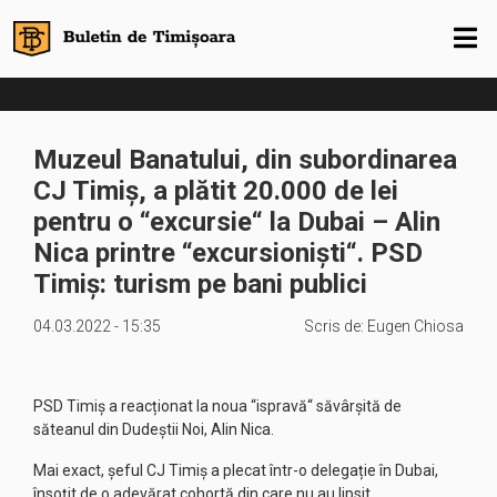
Muzeul Banatului, din subordinarea
CJ Timiș, a plătit 20.000 de lei
pentru o “excursie“ la Dubai – Alin
Nica printre “excursioniști“. PSD
Timiș: turism pe bani publici
04.03.2022 - 15:35
Scris de:
Eugen Chiosa
PSD Timiș a reacționat la noua “ispravă“ săvârșită de
săteanul din Dudeștii Noi, Alin Nica.
Mai exact, șeful CJ Timiș a plecat într-o delegație în Dubai,
însoțit de o adevărat cohortă din care nu au lipsit