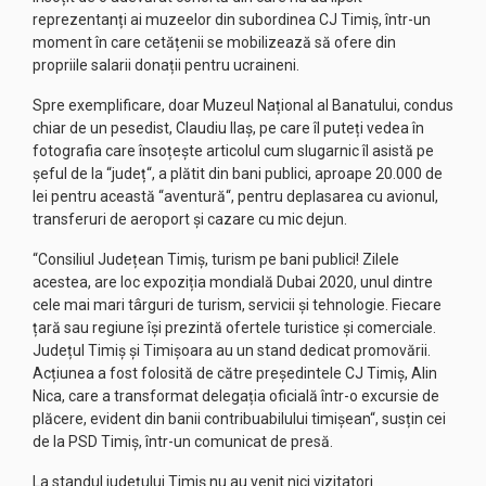
reprezentanți ai muzeelor din subordinea CJ Timiș, într-un
moment în care cetățenii se mobilizează să ofere din
propriile salarii donații pentru ucraineni.
Spre exemplificare, doar Muzeul Național al Banatului, condus
chiar de un pesedist, Claudiu Ilaș, pe care îl puteți vedea în
fotografia care însoțește articolul cum slugarnic îl asistă pe
șeful de la “județ“, a plătit din bani publici, aproape 20.000 de
lei pentru această “aventură“, pentru deplasarea cu avionul,
transferuri de aeroport și cazare cu mic dejun.
“Consiliul Județean Timiș, turism pe bani publici! Zilele
acestea, are loc expoziția mondială Dubai 2020, unul dintre
cele mai mari târguri de turism, servicii și tehnologie. Fiecare
țară sau regiune își prezintă ofertele turistice și comerciale.
Județul Timiș și Timișoara au un stand dedicat promovării.
Acțiunea a fost folosită de către președintele CJ Timiș, Alin
Nica, care a transformat delegația oficială într-o excursie de
plăcere, evident din banii contribuabilului timișean“, susțin cei
de la PSD Timiș, într-un comunicat de presă.
La standul județului Timiș nu au venit nici vizitatori