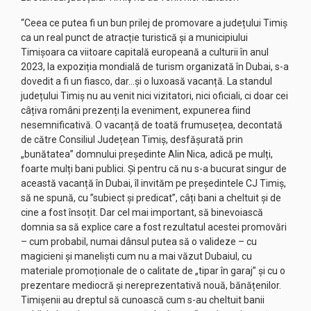
“Ceea ce putea fi un bun prilej de promovare a județului Timiș
ca un real punct de atracție turistică și a municipiului
Timișoara ca viitoare capitală europeană a culturii în anul
2023, la expoziția mondială de turism organizată în Dubai, s-a
dovedit a fi un fiasco, dar…și o luxoasă vacanță. La standul
județului Timiș nu au venit nici vizitatori, nici oficiali, ci doar cei
câțiva români prezenți la eveniment, expunerea fiind
nesemnificativă. O vacanță de toată frumusețea, decontată
de către Consiliul Județean Timiș, desfășurată prin
„bunătatea” domnului președinte Alin Nica, adică pe mulți,
foarte mulți bani publici. Și pentru că nu s-a bucurat singur de
această vacanță în Dubai, îl invităm pe președintele CJ Timiș,
să ne spună, cu ”subiect și predicat”, câți bani a cheltuit și de
cine a fost însoțit. Dar cel mai important, să binevoiască
domnia sa să explice care a fost rezultatul acestei promovări
– cum probabil, numai dânsul putea să o valideze – cu
magicieni și maneliști cum nu a mai văzut Dubaiul, cu
materiale promoționale de o calitate de „tipar în garaj” și cu o
prezentare mediocră și nereprezentativă nouă, bănățenilor.
Timișenii au dreptul să cunoască cum s-au cheltuit banii