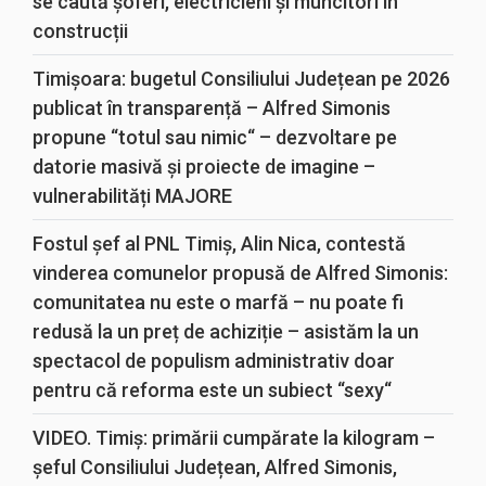
se caută șoferi, electricieni și muncitori în
construcții
Timișoara: bugetul Consiliului Județean pe 2026
publicat în transparență – Alfred Simonis
propune “totul sau nimic“ – dezvoltare pe
datorie masivă și proiecte de imagine –
vulnerabilități MAJORE
Fostul șef al PNL Timiș, Alin Nica, contestă
vinderea comunelor propusă de Alfred Simonis:
comunitatea nu este o marfă – nu poate fi
redusă la un preț de achiziție – asistăm la un
spectacol de populism administrativ doar
pentru că reforma este un subiect “sexy“
VIDEO. Timiș: primării cumpărate la kilogram –
șeful Consiliului Județean, Alfred Simonis,