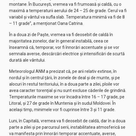
montane. În Bucureşti, vremea va fi frumoasă şi caldă, cu o
maximă a temperaturii aerului de 24 – 25 de grade. Cerul va fi
variabil şi vântul va sufla slab. Temperatura minimă va fi de 8
– 11 grade”, a menţionat Oana Catrina.
În a doua zi de Paşte, vremea va fi deosebit de caldă în
majoritatea zonelor, dar în general instabilă, ceea ce
înseamnă că, temporar, vor fi înnorări accentuate şi se vor
semnala averse, descărcări electrice şi intensificări de scurtă
durată ale vântului.
Meteorologul ANM a precizat că, pe arii relativ extinse, în
nordul şi în centrul ţării, în zonele de deal şi de munte, şi pe
alocuri în restul teritoriului, în a doua parte a zilei, ploile vor
avea caracter torenţial şi nu sunt excluse căderile de grindină.
Temperaturile maxime se vor încadra între 16 – 17 grade, pe
Litoral, şi 27 de grade în Muntenia şi în sudul Moldovei. În
acelaşi timp, minimele vor fi cuprinse între 3 şi 11 grade.
Luni, în Capitală, vremea va fi deosebit de caldă, dar în a doua
parte a zilei şi pe parcursul serii, instabilitatea atmosferică se
va manifesta prin înnorări temporar accentuate, averse,