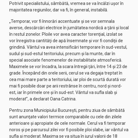
Potrivit specialistului, sâmbătă, vremea se va încălzi uşor în
majoritatea regiunilor, dar va fi, în general, instabilă.
„Temporar, vor fi înnorări accentuate şi se vor semnala
averse, descărcări electrice în jumătatea nordică a ţării şi local
în restul zonelor. Ploile vor avea caracter torenţial, izolat se
vor înregistra cantităţi de apă însemnate şi vor fi condiţii de
grindină. Vântul va avea intensificări temporare în sud-vestul,
sudul şi sud-estul teritoriului, precum şi la munte, dar în
special asociate fenomenelor de instabilitate atmosferică.
Maximele se vor încadra, la scara întregii ţări, între 14 şi 23 de
grade. Începând din orele serii, cerul se va degaja treptat în
cea mai mare parte a teritoriului, iar ploi de scurtă durată vor
mai fi posibile doar pe arii restrânse în centru, nord şi nord-
est, iar în primele ore şi în sud-est. Vântul va sufla slab şi
moderat”, a declarat Oana Catrina.
Pentru zona Municipiului Bucureşti, pentru ziua de sâmbătă
sunt anunţate valori termice comparabile cu cele din zilele
anterioare şi apropiate de cele normale. Cerul va fi temporar
noros şi pe parcursul zilei vor fi posibile ploi slabe, iar vântul va
sufla şi moderat. Maxima se va situa în jurul valorii de 18