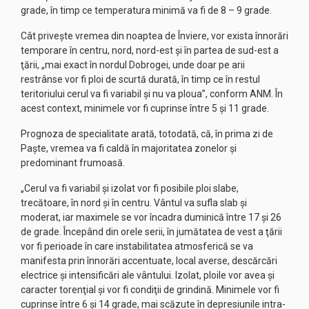
grade, în timp ce temperatura minimă va fi de 8 – 9 grade.
Cât priveşte vremea din noaptea de Înviere, vor exista înnorări
temporare în centru, nord, nord-est şi în partea de sud-est a
ţării, „mai exact în nordul Dobrogei, unde doar pe arii
restrânse vor fi ploi de scurtă durată, în timp ce în restul
teritoriului cerul va fi variabil şi nu va ploua”, conform ANM. În
acest context, minimele vor fi cuprinse între 5 şi 11 grade.
Prognoza de specialitate arată, totodată, că, în prima zi de
Paşte, vremea va fi caldă în majoritatea zonelor şi
predominant frumoasă.
„Cerul va fi variabil şi izolat vor fi posibile ploi slabe,
trecătoare, în nord şi în centru. Vântul va sufla slab şi
moderat, iar maximele se vor încadra duminică între 17 şi 26
de grade. Începând din orele serii, în jumătatea de vest a ţării
vor fi perioade în care instabilitatea atmosferică se va
manifesta prin înnorări accentuate, local averse, descărcări
electrice şi intensificări ale vântului. Izolat, ploile vor avea şi
caracter torenţial şi vor fi condiţii de grindină. Minimele vor fi
cuprinse între 6 şi 14 grade, mai scăzute în depresiunile intra-