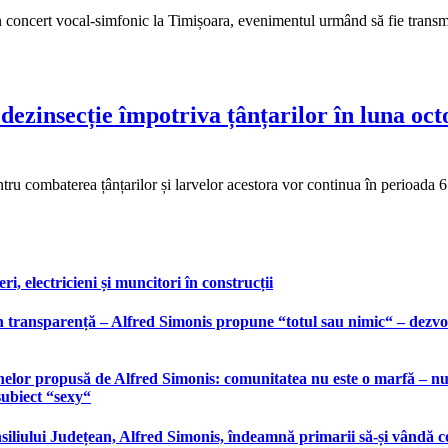
n concert vocal-simfonic la Timișoara, evenimentul urmând să fie transmi
ezinsecție împotriva țânțarilor în luna octo
tru combaterea țânțarilor și larvelor acestora vor continua în perioada 
, electricieni și muncitori în construcții
 transparență – Alfred Simonis propune “totul sau nimic“ – dezvolt
elor propusă de Alfred Simonis: comunitatea nu este o marfă – nu po
subiect “sexy“
liului Județean, Alfred Simonis, îndeamnă primarii să-și vândă co