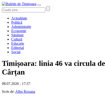
Actualitate
Politică
Administrație
Economie
Sănătate
Cultură
Educație
Editorial
Social
Timișoara: linia 46 va circula 
Cârțan
08.07.2026 - 17:37
Scris de:
Albu Roxana