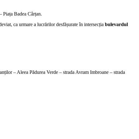
 – Piața Badea Cârțan.
eviat, ca urmare a lucrărilor desfășurate în intersecția
bulevardul
banților – Aleea Pădurea Verde – strada Avram Imbroane – strada