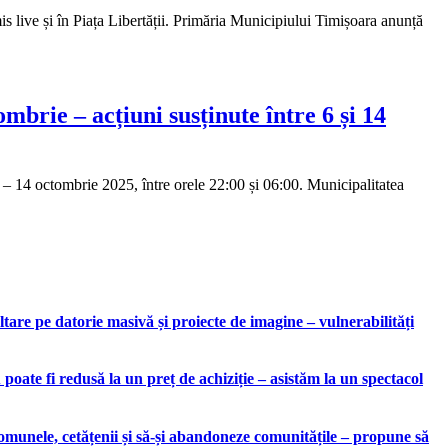
s live și în Piața Libertății. Primăria Municipiului Timișoara anunță
mbrie – acțiuni susținute între 6 și 14
6 – 14 octombrie 2025, între orele 22:00 și 06:00. Municipalitatea
are pe datorie masivă și proiecte de imagine – vulnerabilități
ate fi redusă la un preț de achiziție – asistăm la un spectacol
munele, cetățenii și să-și abandoneze comunitățile – propune să