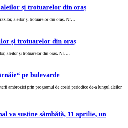
aleilor și trotuarelor din oraș
zilor, aleilor și trotuarelor din oraș. Nr….
lor și trotuarelor din oraș
r, aleilor și trotuarelor din oraș. Nr….
bârnăie“ pe bulevarde
aterii ambroziei prin programul de cosiri periodice de-a lungul aleilor,
l va susține sâmbătă, 11 aprilie, un