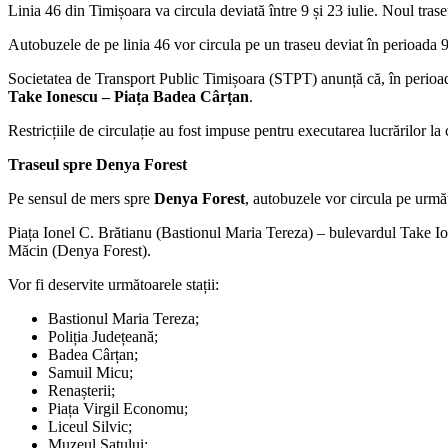
Linia 46 din Timișoara va circula deviată între 9 și 23 iulie. Noul tr
Autobuzele de pe linia 46 vor circula pe un traseu deviat în perioada 9
Societatea de Transport Public Timișoara (STPT) anunță că, în perio
Take Ionescu – Piața Badea Cârțan
.
Restricțiile de circulație au fost impuse pentru executarea lucrărilor la c
Traseul spre Denya Forest
Pe sensul de mers spre
Denya Forest
, autobuzele vor circula pe următ
Piața Ionel C. Brătianu (Bastionul Maria Tereza) – bulevardul Take 
Măcin (Denya Forest).
Vor fi deservite următoarele stații:
Bastionul Maria Tereza;
Poliția Județeană;
Badea Cârțan;
Samuil Micu;
Renașterii;
Piața Virgil Economu;
Liceul Silvic;
Muzeul Satului;