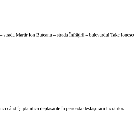
strada Martir Ion Buteanu – strada Înfrățirii – bulevardul Take Ionescu
 când își planifică deplasările în perioada desfășurării lucrărilor.