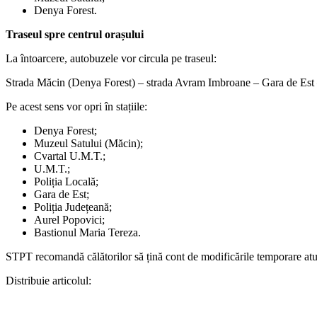
Denya Forest.
Traseul spre centrul orașului
La întoarcere, autobuzele vor circula pe traseul:
Strada Măcin (Denya Forest) – strada Avram Imbroane – Gara de Est – 
Pe acest sens vor opri în stațiile:
Denya Forest;
Muzeul Satului (Măcin);
Cvartal U.M.T.;
U.M.T.;
Poliția Locală;
Gara de Est;
Poliția Județeană;
Aurel Popovici;
Bastionul Maria Tereza.
STPT recomandă călătorilor să țină cont de modificările temporare atunci
Distribuie articolul: