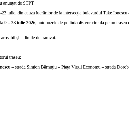
aseu anunțat de STPT
-23 iulie, din cauza lucrărilor de la intersecția bulevardul Take Ionescu
ada
9 – 23 iulie 2026
, autobuzele de pe
linia 46
vor circula pe un traseu d
arosabil și la liniile de tramvai.
orul traseu:
Ionescu – strada Simion Bărnuțiu – Piața Virgil Economu – strada Doro