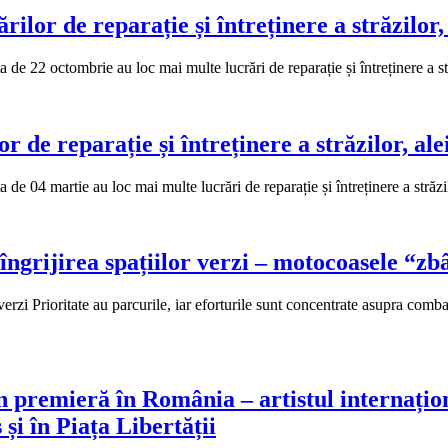
lor de reparație și întreținere a străzilor, 
22 octombrie au loc mai multe lucrări de reparație și întreținere a stră
 de reparație și întreținere a străzilor, alei
04 martie au loc mai multe lucrări de reparație și întreținere a străzilo
îngrijirea spațiilor verzi – motocoasele “z
 verzi Prioritate au parcurile, iar eforturile sunt concentrate asupra comb
 premieră în România – artistul internaționa
 și în Piața Libertății