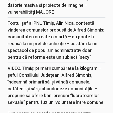
datorie masivă și proiecte de imagine –
vulnerabilități MAJORE
Fostul șef al PNL Timiș, Alin Nica, contestă
vinderea comunelor propusă de Alfred Simonis:
comunitatea nu este o marfă – nu poate fi
redusă la un preț de achiziție – asistăm la un
spectacol de populism administrativ doar
pentru că reforma este un subiect “sexy“
VIDEO. Timiș: primării cumpărate la kilogram –
șeful Consiliului Județean, Alfred Simonis,
îndeamnă primarii să-și vândă comunele,
cetățenii și să-și abandoneze comunitățile –
propune să ofere bani precum “lucrătoarelor
sexuale“ pentru fuziuni voluntare între comune