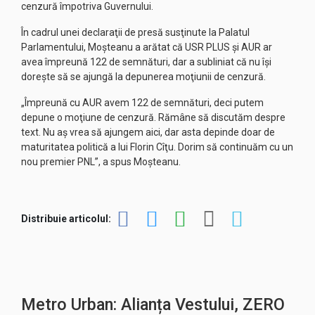
cenzură împotriva Guvernului.
În cadrul unei declaraţii de presă susţinute la Palatul
Parlamentului, Moşteanu a arătat că USR PLUS şi AUR ar
avea împreună 122 de semnături, dar a subliniat că nu îşi
doreşte să se ajungă la depunerea moţiunii de cenzură.
„Împreună cu AUR avem 122 de semnături, deci putem
depune o moţiune de cenzură. Rămâne să discutăm despre
text. Nu aş vrea să ajungem aici, dar asta depinde doar de
maturitatea politică a lui Florin Cîţu. Dorim să continuăm cu un
nou premier PNL”, a spus Moşteanu.
Distribuie articolul:
Metro Urban: Alianța Vestului, ZERO