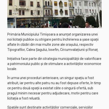
Primăria Municipiului Timișoara a anunțat organizarea unei
noi licitații publice cu strigare pentru închirierea a șase spații
aflate în clădiri din mai multe zone ale orașului, respectiv
Tipografilor, Calea Șagului, Iosefin, Circumvalațiunii și Ronaț.
Inițiativa face parte din strategia municipalității de valorificare
a patrimoniului public și de stimulare a activităților economice
locale.
În urma unei proceduri anterioare, un singur spațiu a fost
atribuit, iar pentru alte patru nu au fost depuse oferte, în timp
ce pentru două spații a existat câte o singură ofertă, sub
pragul minim necesar pentru adjudecare, motiv pentru care
licitația a fost reluată.
Spațiile sunt destinate activităților comerciale, serviciilor