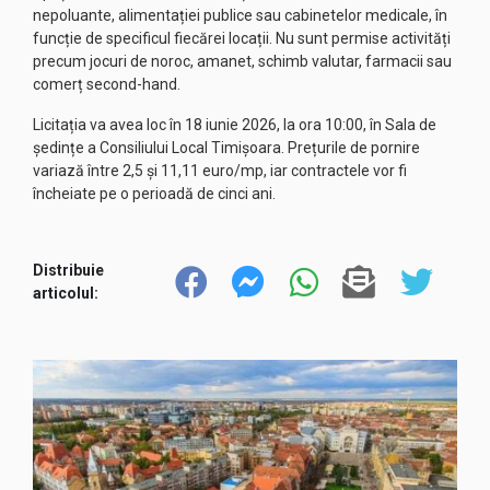
nepoluante, alimentației publice sau cabinetelor medicale, în
funcție de specificul fiecărei locații. Nu sunt permise activități
precum jocuri de noroc, amanet, schimb valutar, farmacii sau
comerț second-hand.
Licitația va avea loc în 18 iunie 2026, la ora 10:00, în Sala de
ședințe a Consiliului Local Timișoara. Prețurile de pornire
variază între 2,5 și 11,11 euro/mp, iar contractele vor fi
încheiate pe o perioadă de cinci ani.
Distribuie
articolul: