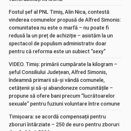
Fostul șef al PNL Timiș, Alin Nica, contestă
vinderea comunelor propusă de Alfred Simonis:
comunitatea nu este o marfă – nu poate fi
redusă la un preț de achiziție – asistăm la un
spectacol de populism administrativ doar
pentru că reforma este un subiect “sexy“
VIDEO. Timiș: primării cumpărate la kilogram –
șeful Consiliului Județean, Alfred Simonis,
îndeamnă primarii să-și vândă comunele,
cetățenii și să-și abandoneze comunitățile –
propune să ofere bani precum “lucrătoarelor
sexuale“ pentru fuziuni voluntare între comune
Timișoara: se acordă compensații pentru
zboruri întârziate – 250 de euro pentru zboruri