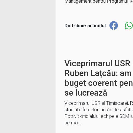
Management pentru Programul R
Distribuie articolul:
Viceprimarul USR a
Ruben Lațcău: am 
buget coerent pent
se lucrează
Viceprimarul USR al Timișoarei, 
stadiul diferitelor lucrări de asfa
Potrivit oficialului echipele SDM 
pe mai…