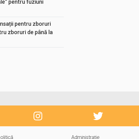
e“ pentru fuziuni
sații pentru zboruri
tru zboruri de până la
olitică
Administrație