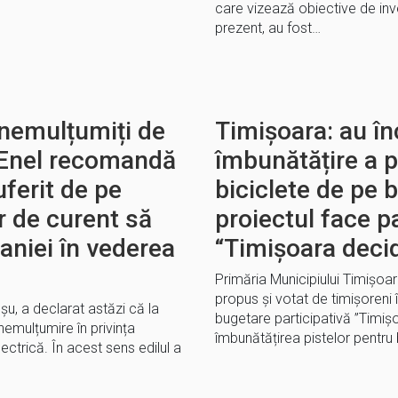
care vizează obiective de invest
prezent, au fost…
 nemulțumiți de
Timișoara: au în
. Enel recomandă
îmbunătățire a p
uferit de pe
biciclete de pe b
r de curent să
proiectul face p
niei în vederea
“Timișoara deci
Primăria Municipiului Timișo
propus și votat de timișoreni 
u, a declarat astăzi că la
bugetare participativă ”Timiș
nemulțumire în privința
îmbunătățirea pistelor pentru
ctrică. În acest sens edilul a