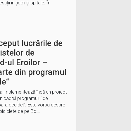
iții în școli și spitale. În
ceput lucrările de
istelor de
d-ul Eroilor –
arte din programul
de“
ara implementează încă un proiect
în cadrul programului de
oara decide!”. Este vorba despre
 biciclete de pe Bd….