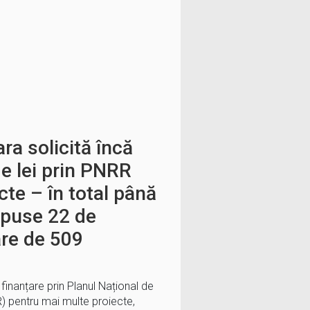
ra solicită încă
e lei prin PNRR
cte – în total până
epuse 22 de
are de 509
 finanțare prin Planul Național de
) pentru mai multe proiecte,