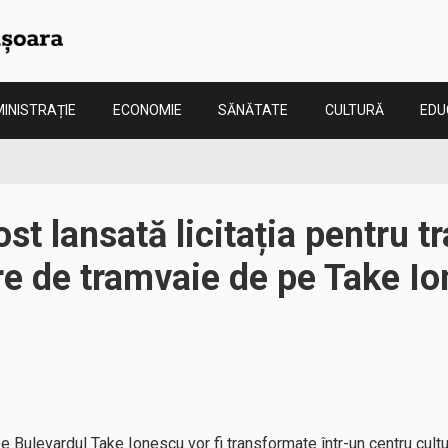
INISTRAȚIE
ECONOMIE
SĂNĂTATE
CULTURĂ
EDU
ost lansată licitația pentru 
ere de tramvaie de pe Take Io
l
 Bulevardul Take Ionescu vor fi transformate într-un centru cultur