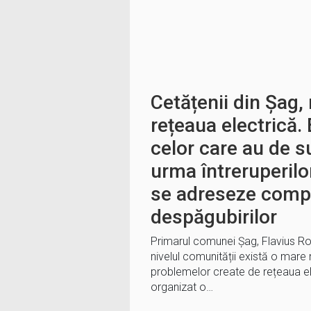
Cetățenii din Șag,
rețeaua electrică
celor care au de s
urma întreruperilo
se adreseze compa
despăgubirilor
Primarul comunei Șag, Flavius Roș
nivelul comunității există o mare 
problemelor create de rețeaua ele
organizat o…