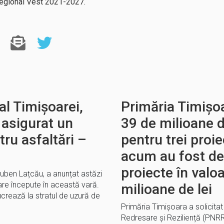
egional Vest 2021-2027.
l Timișoarei,
Primăria Timișoa
asigurat un
39 de milioane d
ru asfaltări –
pentru trei proie
acum au fost d
proiecte în valo
Ruben Lațcău, a anunțat astăzi
ltare începute în această vară.
milioane de lei
lucrează la stratul de uzură de
Primăria Timișoara a solicitat
Redresare și Reziliență (PNRR