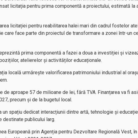
ansat licitația pentru prima componentă a proiectului, estimată la
rea licitației pentru reabilitarea halei mari din cadrul fostelor at
e care face parte din proiectul de transformare a zonei într-un cen
l reprezintă prima componentă a fazei a doua a investiției și vizea
zițiilor, atelierelor și activităților educaționale.
ția locală urmărește valorificarea patrimoniului industrial al orașu
ern.
e de aproape 57 de milioane de lei, fără TVA. Finanțarea va fi asi
7, precum și de la bugetul local.
a un spațiu dedicat interacțiunii dintre artă, tehnologie și educa
 destinate publicului larg.
nea Europeană prin Agenția pentru Dezvoltare Regională Vest, în 