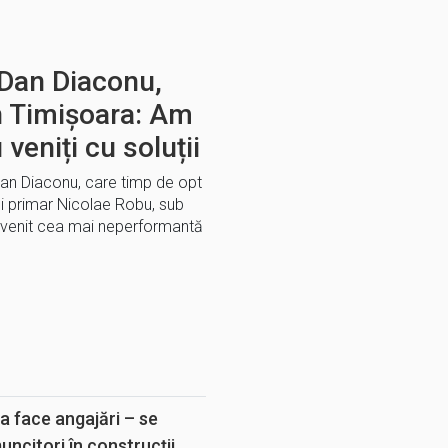
 Dan Diaconu,
n Timișoara: Am
 veniți cu soluții
Dan Diaconu, care timp de opt
ui primar Nicolae Robu, sub
venit cea mai neperformantă
E
a face angajări – se
muncitori în construcții