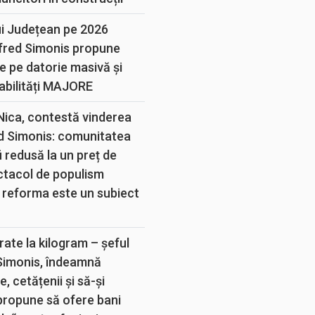
ui Județean pe 2026
lfred Simonis propune
e pe datorie masivă și
abilități MAJORE
 Nica, contestă vinderea
d Simonis: comunitatea
 redusă la un preț de
ectacol de populism
 reforma este un subiect
rate la kilogram – șeful
 Simonis, îndeamnă
, cetățenii și să-și
propune să ofere bani