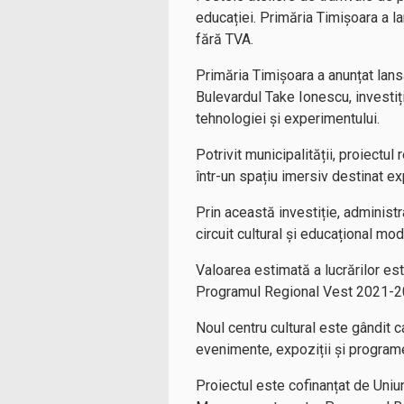
educației. Primăria Timișoara a l
fără TVA.
Primăria Timișoara a anunțat lansa
Bulevardul Take Ionescu, investiți
tehnologiei și experimentului.
Potrivit municipalității, proiectu
într-un spațiu imersiv destinat expo
Prin această investiție, administra
circuit cultural și educațional mod
Valoarea estimată a lucrărilor est
Programul Regional Vest 2021-202
Noul centru cultural este gândit c
evenimente, expoziții și programe
Proiectul este cofinanțat de Uniu