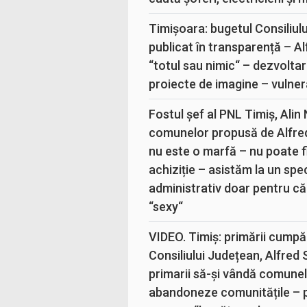
Timișoara: bugetul Consiliul
publicat în transparență – A
“totul sau nimic“ – dezvoltar
proiecte de imagine – vulner
Fostul șef al PNL Timiș, Alin
comunelor propusă de Alfre
nu este o marfă – nu poate fi
achiziție – asistăm la un sp
administrativ doar pentru că
“sexy“
VIDEO. Timiș: primării cumpă
Consiliului Județean, Alfred
primarii să-și vândă comunele
abandoneze comunitățile – 