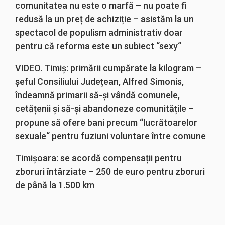
comunitatea nu este o marfă – nu poate fi
redusă la un preț de achiziție – asistăm la un
spectacol de populism administrativ doar
pentru că reforma este un subiect “sexy“
VIDEO. Timiș: primării cumpărate la kilogram –
șeful Consiliului Județean, Alfred Simonis,
îndeamnă primarii să-și vândă comunele,
cetățenii și să-și abandoneze comunitățile –
propune să ofere bani precum “lucrătoarelor
sexuale“ pentru fuziuni voluntare între comune
Timișoara: se acordă compensații pentru
zboruri întârziate – 250 de euro pentru zboruri
de până la 1.500 km