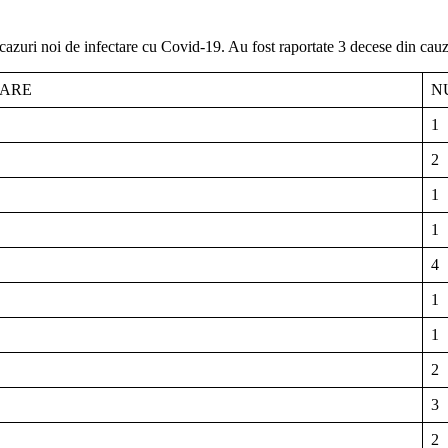
 cazuri noi de infectare cu Covid-19. Au fost raportate 3 decese din cauz
TARE
N
1
2
1
1
4
1
1
2
3
2