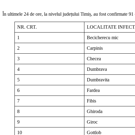
În ultimele 24 de ore, la nivelul județului Timiș, au fost confirmate 91
NR. CRT.
LOCALITATE INFEC
1
Becicherecu mic
2
Carpinis
3
Checea
4
Dumbrava
5
Dumbravita
6
Fardea
7
Fibis
8
Ghiroda
9
Giroc
10
Gottlob