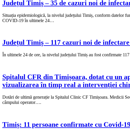
Județul Timiș – 35 de cazuri noi de infectar
Situația epidemiologică, la nivelul județului Timiș, conform datelor 
COVID-19 în ultimele 24…
Județul Timiș – 117 cazuri noi de infectar
În ultimele 24 de ore, la nivelul județului Timiș au fost confirmate 11
Spitalul CFR din Timișoara, dotat cu un a
vizualizarea în timp real a intervenției chi
Dotări de ultimă generație la Spitalul Clinic CF Timișoara. Medicii Sec
câmpului operator….
Timiș: 11 persoane confirmate cu Covid-19, 