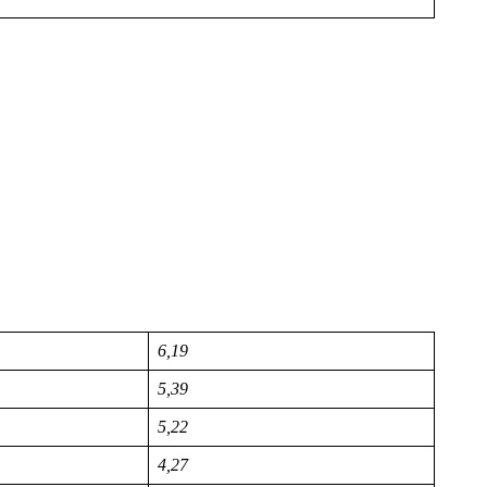
6,19
5,39
5,22
4,27