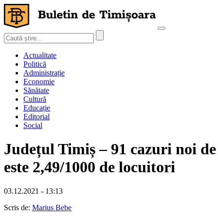
Actualitate
Politică
Administrație
Economie
Sănătate
Cultură
Educație
Editorial
Social
Județul Timiș – 91 cazuri noi de
este 2,49/1000 de locuitori
03.12.2021 - 13:13
Scris de:
Marius Bebe