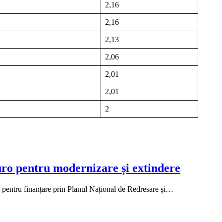
2,16
2,16
2,13
2,06
2,01
2,01
2
uro pentru modernizare și extindere
s pentru finanțare prin Planul Național de Redresare și…