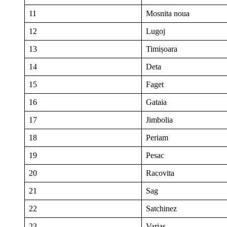
11
Mosnita noua
12
Lugoj
13
Timișoara
14
Deta
15
Faget
16
Gataia
17
Jimbolia
18
Periam
19
Pesac
20
Racovita
21
Sag
22
Satchinez
23
Varias