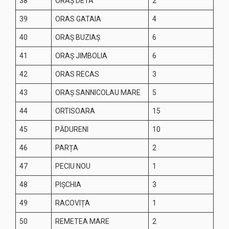
38
ORAȘ DETA
2
39
ORAS GATAIA
4
40
ORAȘ BUZIAȘ
6
41
ORAȘ JIMBOLIA
6
42
ORAS RECAS
3
43
ORAȘ SANNICOLAU MARE
5
44
ORTISOARA
15
45
PĂDURENI
10
46
PARȚA
2
47
PECIU NOU
1
48
PIȘCHIA
3
49
RACOVIȚA
1
50
REMETEA MARE
2