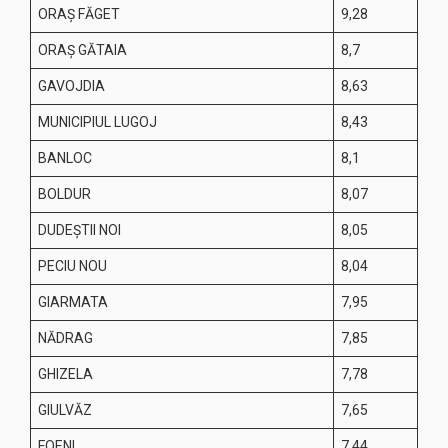
ORAŞ FĂGET
9,28
ORAŞ GĂTAIA
8,7
GAVOJDIA
8,63
MUNICIPIUL LUGOJ
8,43
BANLOC
8,1
BOLDUR
8,07
DUDEŞTII NOI
8,05
PECIU NOU
8,04
GIARMATA
7,95
NĂDRAG
7,85
GHIZELA
7,78
GIULVĂZ
7,65
FOENI
7,44