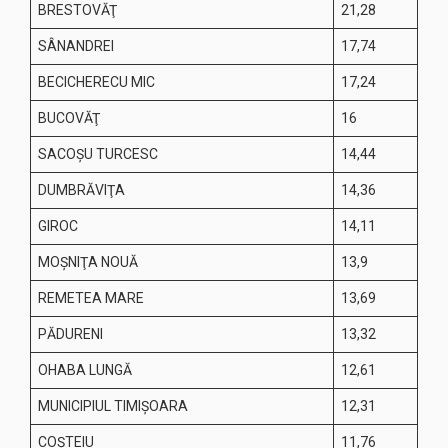
BRESTOVĂŢ
21,28
SÂNANDREI
17,74
BECICHERECU MIC
17,24
BUCOVĂŢ
16
SACOŞU TURCESC
14,44
DUMBRĂVIŢA
14,36
GIROC
14,11
MOŞNIŢA NOUĂ
13,9
REMETEA MARE
13,69
PĂDURENI
13,32
OHABA LUNGĂ
12,61
MUNICIPIUL TIMIŞOARA
12,31
COŞTEIU
11,76