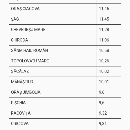
ORAŞ CIACOVA
11,46
ŞAG
11,45
CHEVEREŞU MARE
11,28
GHIRODA
11,06
SÂNMIHAIU ROMÂN
10,58
TOPOLOVĂŢU MARE
10,26
SĂCĂLAZ
10,02
MĂNĂŞTIUR
10,01
ORAŞ JIMBOLIA
9,6
PIŞCHIA
9,6
RACOVIŢA
9,32
CRICIOVA
9,31