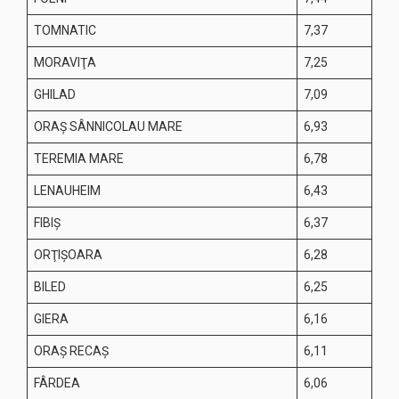
TOMNATIC
7,37
MORAVIŢA
7,25
GHILAD
7,09
ORAŞ SÂNNICOLAU MARE
6,93
TEREMIA MARE
6,78
LENAUHEIM
6,43
FIBIŞ
6,37
ORŢIŞOARA
6,28
BILED
6,25
GIERA
6,16
ORAŞ RECAŞ
6,11
FÂRDEA
6,06