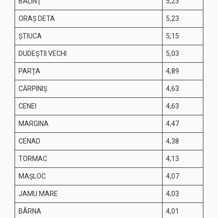
BALINŢ
5,23
ORAŞ DETA
5,23
ŞTIUCA
5,15
DUDEŞTII VECHI
5,03
PARŢA
4,89
CĂRPINIŞ
4,63
CENEI
4,63
MARGINA
4,47
CENAD
4,38
TORMAC
4,13
MAŞLOC
4,07
JAMU MARE
4,03
BÂRNA
4,01