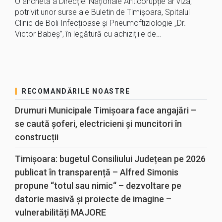
O anchetă a Direcției Naționale Anticorupție ar viza,
potrivit unor surse ale Buletin de Timișoara, Spitalul
Clinic de Boli Infecțioase și Pneumoftiziologie „Dr.
Victor Babeș”, în legătură cu achizițiile de…
RECOMANDĂRILE NOASTRE
Drumuri Municipale Timișoara face angajări –
se caută șoferi, electricieni și muncitori în
construcții
Timișoara: bugetul Consiliului Județean pe 2026
publicat în transparență – Alfred Simonis
propune “totul sau nimic“ – dezvoltare pe
datorie masivă și proiecte de imagine –
vulnerabilități MAJORE