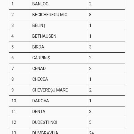
1
BANLOC
2
2
BECICHERECU MIC
8
3
BELINȚ
1
4
BETHAUSEN
1
5
BIRDA
3
6
CĂRPINIȘ
2
7
CENAD
2
8
CHECEA
1
9
CHEVEREȘU MARE
2
10
DAROVA
1
11
DENTA
3
12
DUDEȘTII NOI
5
13
DUMBRĂVIȚA
24