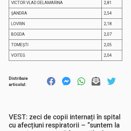
VICTOR VLAD DELAMARINA
2,81
ŞANDRA
2,54
LOVRIN
2,18
BOGDA
2,07
TOMEŞTI
2,05
VOITEG
2,04
Distribuie
articolul:
VEST: zeci de copii internați în spital
cu afecțiuni respiratorii – “suntem la