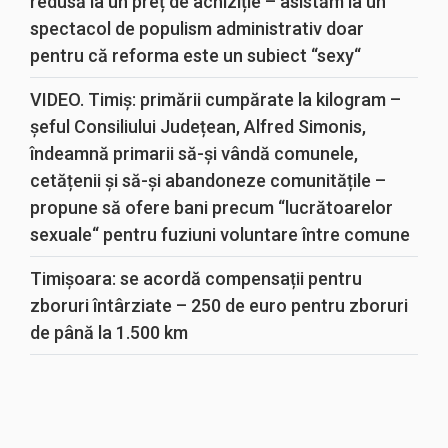
redusă la un preț de achiziție – asistăm la un
spectacol de populism administrativ doar
pentru că reforma este un subiect “sexy“
VIDEO. Timiș: primării cumpărate la kilogram –
șeful Consiliului Județean, Alfred Simonis,
îndeamnă primarii să-și vândă comunele,
cetățenii și să-și abandoneze comunitățile –
propune să ofere bani precum “lucrătoarelor
sexuale“ pentru fuziuni voluntare între comune
Timișoara: se acordă compensații pentru
zboruri întârziate – 250 de euro pentru zboruri
de până la 1.500 km