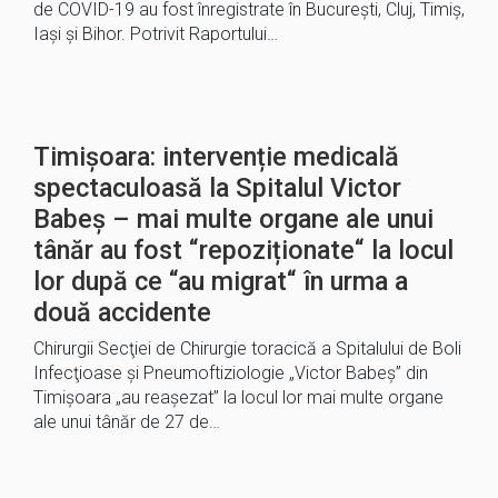
de COVID-19 au fost înregistrate în Bucureşti, Cluj, Timiş,
Iaşi şi Bihor. Potrivit Raportului…
Timișoara: intervenție medicală
spectaculoasă la Spitalul Victor
Babeș – mai multe organe ale unui
tânăr au fost “repoziționate“ la locul
lor după ce “au migrat“ în urma a
două accidente
Chirurgii Secţiei de Chirurgie toracică a Spitalului de Boli
Infecţioase şi Pneumoftiziologie „Victor Babeş” din
Timişoara „au reaşezat” la locul lor mai multe organe
ale unui tânăr de 27 de…