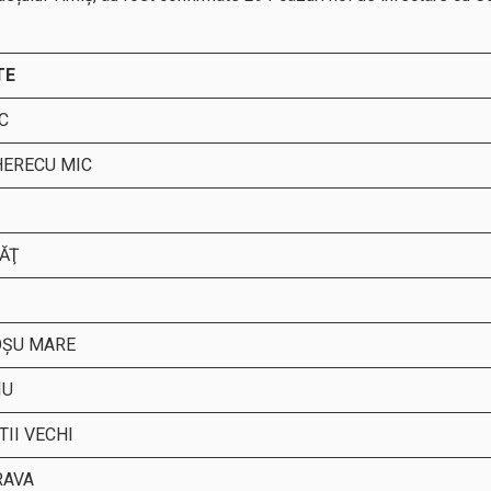
TE
C
HERECU MIC
ĂŢ
ŞU MARE
IU
II VECHI
AVA