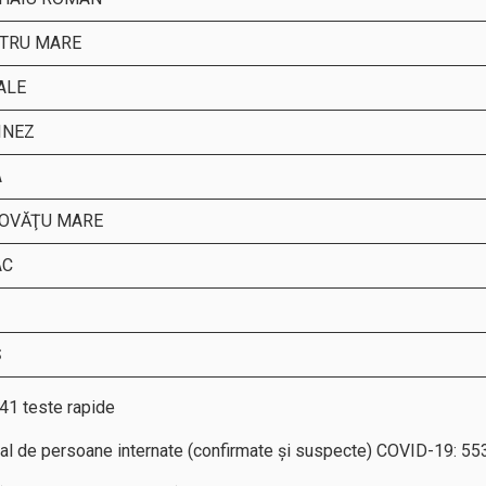
TRU MARE
ALE
INEZ
A
OVĂŢU MARE
AC
Ş
41 teste rapide
tal de persoane internate (confirmate și suspecte) COVID-19: 55