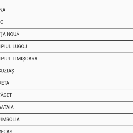
NA
OC
ŢA NOUĂ
IPIUL LUGOJ
IPIUL TIMIŞOARA
BUZIAŞ
DETA
FĂGET
GĂTAIA
JIMBOLIA
RECAŞ