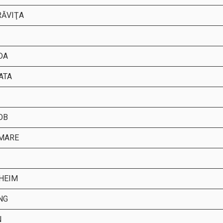
ĂVIŢA
DA
ATA
OB
MARE
HEIM
NG
N