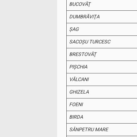
BUCOVĂŢ
DUMBRĂVIŢA
ŞAG
SACOŞU TURCESC
BRESTOVĂŢ
PIŞCHIA
VĂLCANI
GHIZELA
FOENI
BIRDA
SÂNPETRU MARE