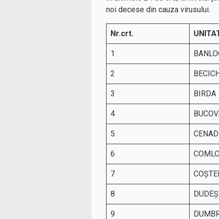
noi decese din cauza virusului.
Nr.crt.
UNITA
1
BANLO
2
BECIC
3
BIRDA
4
BUCOV
5
CENAD
6
COMLO
7
COŞTE
8
DUDEŞT
9
DUMBR