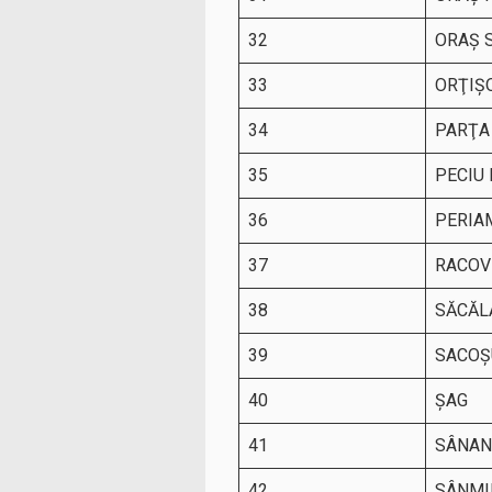
32
ORAŞ 
33
ORŢIŞ
34
PARŢA
35
PECIU
36
PERIA
37
RACOV
38
SĂCĂL
39
SACOŞ
40
ŞAG
41
SÂNAN
42
SÂNMI