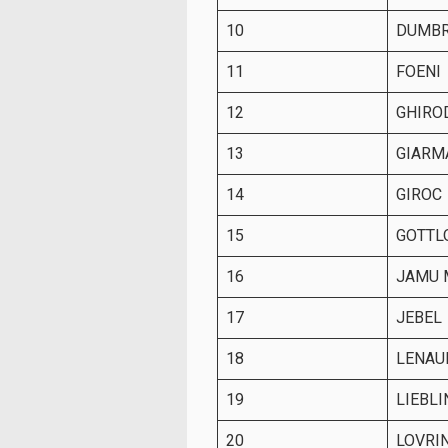
10
DUMBR
11
FOENI
12
GHIRO
13
GIARM
14
GIROC
15
GOTTL
16
JAMU 
17
JEBEL
18
LENAU
19
LIEBLI
20
LOVRI