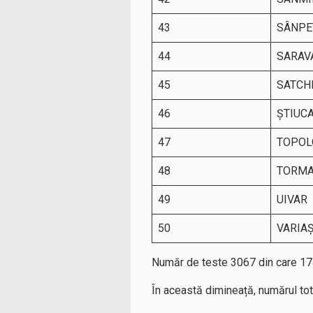
43
SÂNPE
44
SARAV
45
SATCH
46
ŞTIUC
47
TOPOL
48
TORM
49
UIVAR
50
VARIA
Număr de teste 3067 din care 17
În această dimineață, numărul to