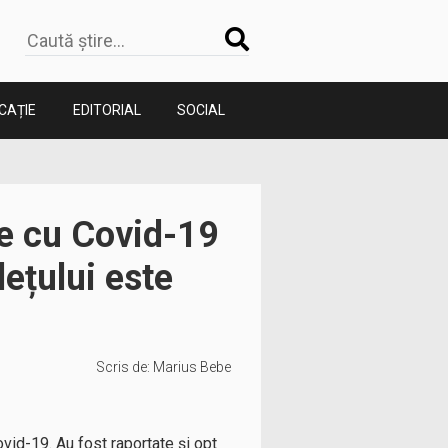
CAȚIE
EDITORIAL
SOCIAL
re cu Covid-19
dețului este
Scris de:
Marius Bebe
ovid-19. Au fost raportate și opt