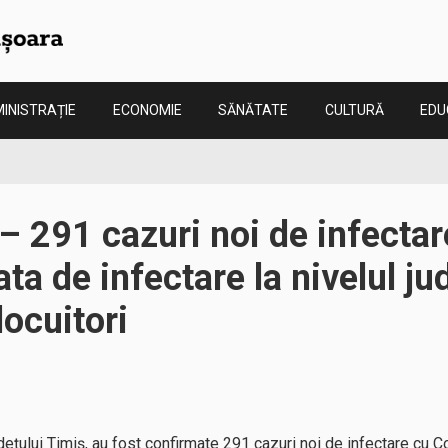
INISTRAȚIE
ECONOMIE
SĂNĂTATE
CULTURĂ
EDU
– 291 cazuri noi de infecta
ta de infectare la nivelul ju
ocuitori
județului Timiș, au fost confirmate 291 cazuri noi de infectare cu C