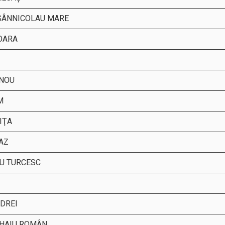
SÂNNICOLAU MARE
OARA
 NOU
M
IŢA
AZ
U TURCESC
DREI
HAIU ROMÂN