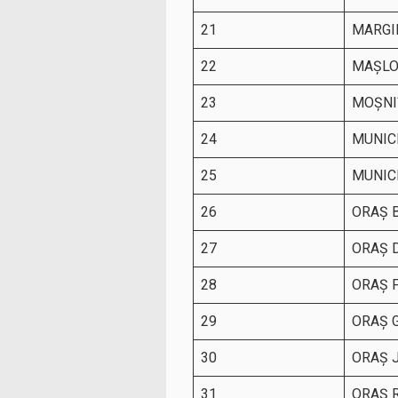
21
MARGI
22
MAŞL
23
MOŞNI
24
MUNIC
25
MUNIC
26
ORAŞ 
27
ORAŞ 
28
ORAŞ 
29
ORAŞ 
30
ORAŞ 
31
ORAŞ 