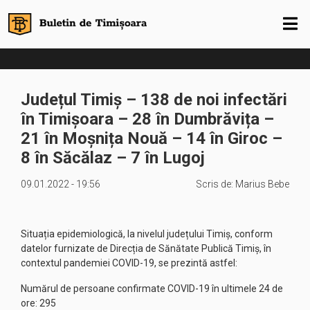
Județul Timiș – 138 de noi infectări
în Timișoara – 28 în Dumbrăvița –
21 în Moșnița Nouă – 14 în Giroc –
8 în Săcălaz – 7 în Lugoj
09.01.2022 - 19:56
Scris de:
Marius Bebe
Situația epidemiologică, la nivelul județului Timiș, conform
datelor furnizate de Direcția de Sănătate Publică Timiș, în
contextul pandemiei COVID-19, se prezintă astfel:
Numărul de persoane confirmate COVID-19 în ultimele 24 de
ore: 295