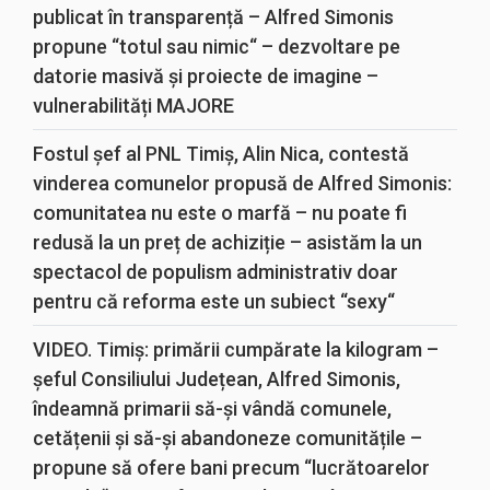
publicat în transparență – Alfred Simonis
propune “totul sau nimic“ – dezvoltare pe
datorie masivă și proiecte de imagine –
vulnerabilități MAJORE
Fostul șef al PNL Timiș, Alin Nica, contestă
vinderea comunelor propusă de Alfred Simonis:
comunitatea nu este o marfă – nu poate fi
redusă la un preț de achiziție – asistăm la un
spectacol de populism administrativ doar
pentru că reforma este un subiect “sexy“
VIDEO. Timiș: primării cumpărate la kilogram –
șeful Consiliului Județean, Alfred Simonis,
îndeamnă primarii să-și vândă comunele,
cetățenii și să-și abandoneze comunitățile –
propune să ofere bani precum “lucrătoarelor