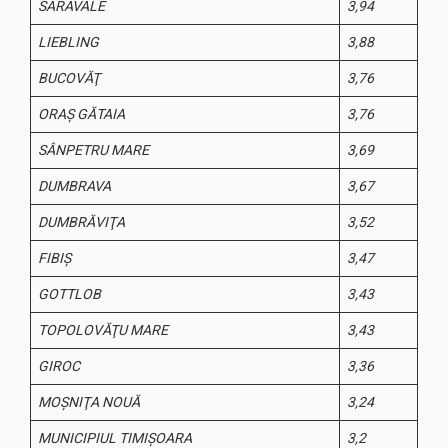
SARAVALE
3,94
LIEBLING
3,88
BUCOVĂŢ
3,76
ORAŞ GĂTAIA
3,76
SÂNPETRU MARE
3,69
DUMBRAVA
3,67
DUMBRĂVIŢA
3,52
FIBIŞ
3,47
GOTTLOB
3,43
TOPOLOVĂŢU MARE
3,43
GIROC
3,36
MOŞNIŢA NOUĂ
3,24
MUNICIPIUL TIMIŞOARA
3,2