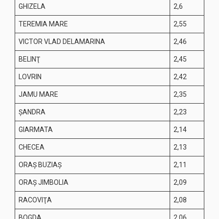
GHIZELA
2,6
TEREMIA MARE
2,55
VICTOR VLAD DELAMARINA
2,46
BELINŢ
2,45
LOVRIN
2,42
JAMU MARE
2,35
ŞANDRA
2,23
GIARMATA
2,14
CHECEA
2,13
ORAŞ BUZIAŞ
2,11
ORAŞ JIMBOLIA
2,09
RACOVIŢA
2,08
BOGDA
2,06