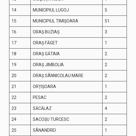
14
MUNICIPIUL LUGOJ
5
15
MUNICIPIUL TIMIŞOARA
51
16
ORAŞ BUZIAŞ
3
17
ORAȘ FĂGET
1
18
ORAŞ GĂTAIA
2
19
ORAŞ JIMBOLIA
2
20
ORAŞ SÂNNICOLAU MARE
2
21
ORȚIȘOARA
1
22
PESAC
2
23
SĂCĂLAZ
4
24
SACOŞU TURCESC
2
25
SÂNANDREI
1