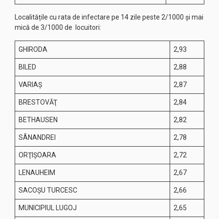
Localitățile cu rata de infectare pe 14 zile peste 2/1000 și mai
mică de 3/1000 de locuitori:
GHIRODA
2,93
BILED
2,88
VARIAŞ
2,87
BRESTOVĂŢ
2,84
BETHAUSEN
2,82
SÂNANDREI
2,78
ORŢIŞOARA
2,72
LENAUHEIM
2,67
SACOŞU TURCESC
2,66
MUNICIPIUL LUGOJ
2,65