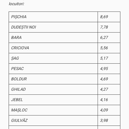
locuitori:
PIŞCHIA
8,69
DUDEŞTII NOI
7,78
BARA
6,27
CRICIOVA
5,56
ŞAG
5,17
PESAC
4,95
BOLDUR
4,69
GHILAD
4,27
JEBEL
4,16
MAŞLOC
4,09
GIULVĂZ
3,98