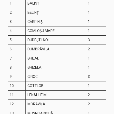
1
BALINȚ
1
2
BELINȚ
1
3
CĂRPINIŞ
1
4
COMLOŞU MARE
1
5
DUDEȘTII NOI
3
6
DUMBRĂVIŢA
2
7
GHILAD
1
8
GHIZELA
1
9
GIROC
3
10
GOTTLOB
1
11
LENAUHEIM
2
12
MORAVIȚA
2
13
MOȘNIȚA NOUĂ
1