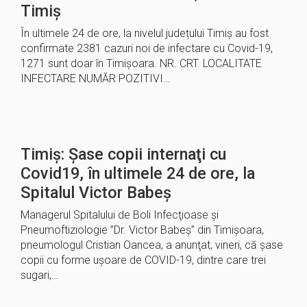
Timiș
În ultimele 24 de ore, la nivelul județului Timiș au fost
confirmate 2381 cazuri noi de infectare cu Covid-19,
1271 sunt doar în Timișoara. NR. CRT. LOCALITATE
INFECTARE NUMĂR POZITIVI…
Timiş: Şase copii internaţi cu
Covid19, în ultimele 24 de ore, la
Spitalul Victor Babeș
Managerul Spitalului de Boli Infecţioase şi
Pneumoftiziologie ”Dr. Victor Babeş” din Timişoara,
pneumologul Cristian Oancea, a anunţat, vineri, că şase
copii cu forme uşoare de COVID-19, dintre care trei
sugari,…