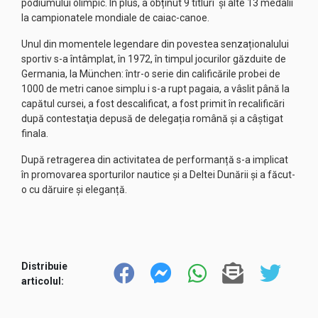
podiumului olimpic. În plus, a obținut 9 titluri și alte 13 medalii
la campionatele mondiale de caiac-canoe.
Unul din momentele legendare din povestea senzaționalului
sportiv s-a întâmplat, în 1972, în timpul jocurilor găzduite de
Germania, la München: într-o serie din calificările probei de
1000 de metri canoe simplu i s-a rupt pagaia, a vâslit până la
capătul cursei, a fost descalificat, a fost primit în recalificări
după contestaţia depusă de delegația română şi a câştigat
finala.
După retragerea din activitatea de performanță s-a implicat
în promovarea sporturilor nautice și a Deltei Dunării și a făcut-
o cu dăruire și eleganță.
Distribuie
articolul: