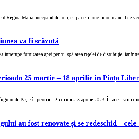
ul Regina Maria, începând de luni, ca parte a programului anual de verifi
iunea va fi scăzută
 întrerupe furnizarea apei pentru spălarea rețelei de distribuție, iar în
ioada 25 martie – 18 aprilie în Piața Libertă
gului de Paște în perioada 25 martie-18 aprilie 2023. În acest scop muni
ului au fost renovate și se redeschid – cele 