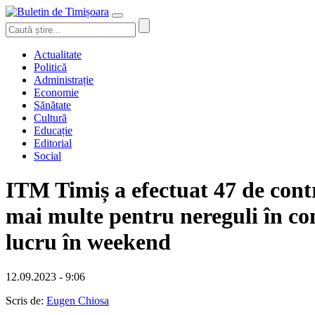
Actualitate
Politică
Administrație
Economie
Sănătate
Cultură
Educație
Editorial
Social
ITM Timiș a efectuat 47 de contro
mai multe pentru nereguli în com
lucru în weekend
12.09.2023 - 9:06
Scris de:
Eugen Chiosa