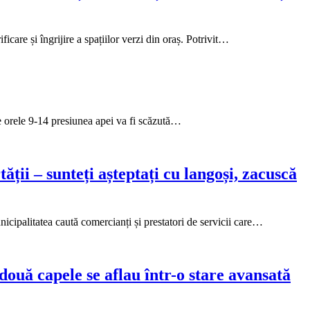
care și îngrijire a spațiilor verzi din oraș. Potrivit…
tre orele 9-14 presiunea apei va fi scăzută…
ții – sunteți așteptați cu langoși, zacuscă
cipalitatea caută comercianți și prestatori de servicii care…
două capele se aflau într-o stare avansată