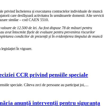
e privind încheierea și executarea contractelor individuale de muncă
ajatorii care desfășoară activitatea în următoarele domenii: Alte servicii
e cazare similar – cod CAEN 5510.
 valoare de 12.500 de lei. Au fost dispuse 78 de măsuri pentru
 au avut întocmite fișele de evaluare pentru prevenirea riscurilor
completarea condicilor de prezență și în evidențierea timpului de muncă
legislației în vigoare.
eciziei CCR privind pensiile speciale
ensiile speciale. Câteva zeci de persoane au participat joi,…
imăria anunță intervenții pentru siguranța