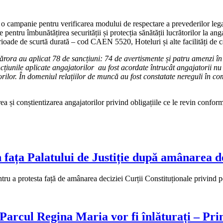
 campanie pentru verificarea modului de respectare a prevederilor legal
 pentru îmbunătățirea securității și protecția sănătății lucrătorilor la ang
rioade de scurtă durată – cod CAEN 5520, Hoteluri și alte facilități d
ărora au aplicat 78 de sancțiuni: 74 de avertismente și patru amenzi în
ncțiunile aplicate angajatorilor au fost acordate întrucât angajatorii nu
torilor. În domeniul relațiilor de muncă au fost constatate nereguli în 
 și conștientizarea angajatorilor privind obligațiile ce le revin conform 
n fața Palatului de Justiție după amânarea d
tru a protesta față de amânarea deciziei Curții Constituționale privind p
n Parcul Regina Maria vor fi înlăturați – Pr