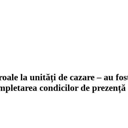
ale la unități de cazare – au fost
pletarea condicilor de prezență 