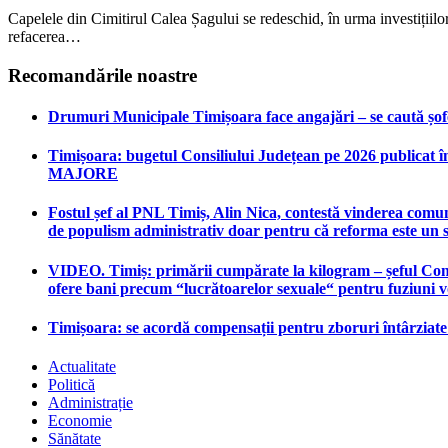
Capelele din Cimitirul Calea Șagului se redeschid, în urma investițiilor
refacerea…
Recomandările noastre
Drumuri Municipale Timișoara face angajări – se caută șoferi
Timișoara: bugetul Consiliului Județean pe 2026 publicat în
MAJORE
Fostul șef al PNL Timiș, Alin Nica, contestă vinderea comun
de populism administrativ doar pentru că reforma este un 
VIDEO. Timiș: primării cumpărate la kilogram – șeful Consi
ofere bani precum “lucrătoarelor sexuale“ pentru fuziuni 
Timișoara: se acordă compensații pentru zboruri întârziat
Actualitate
Politică
Administrație
Economie
Sănătate