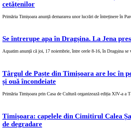
cetățenilor
Primăria Timișoara anunță demararea unor lucrări de întreținere în Parc
Se întrerupe apa în Dragșina. La Jena pres
Aquatim anunță că joi, 17 noiembrie, între orele 8-16, în Dragșina se va
Târgul de Paște din Timișoara are loc în per
și ouă încondeiate
Primăria Timișoara prin Casa de Cultură organizează ediția XIV-a a Târ
Timișoara: capelele din Cimitirul Calea Șag
de degradare