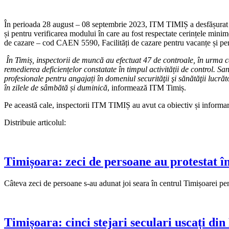
În perioada 28 august – 08 septembrie 2023, ITM TIMIȘ a desfășurat o
și pentru verificarea modului în care au fost respectate cerințele minime
de cazare – cod CAEN 5590, Facilități de cazare pentru vacanțe și pe
În Timiș, inspectorii de muncă au efectuat 47 de controale, în urma c
remedierea deficiențelor constatate în timpul activității de control. Sa
profesionale pentru angajați în domeniul securităţii şi sănătăţii lucră
în zilele de sâmbătă și duminică
, informează ITM Timiș.
Pe această cale, inspectorii ITM TIMIȘ au avut ca obiectiv și informarea
Distribuie articolul:
Timișoara: zeci de persoane au protestat î
Câteva zeci de persoane s-au adunat joi seara în centrul Timișoarei pen
Timișoara: cinci stejari seculari uscați di