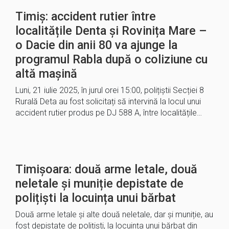
Timiș: accident rutier între
localitățile Denta și Rovinița Mare –
o Dacie din anii 80 va ajunge la
programul Rabla după o coliziune cu
altă mașină
Luni, 21 iulie 2025, în jurul orei 15:00, polițiștii Secției 8
Rurală Deta au fost solicitați să intervină la locul unui
accident rutier produs pe DJ 588 A, între localitățile…
Timișoara: două arme letale, două
neletale şi muniție depistate de
polițiști la locuința unui bărbat
Două arme letale şi alte două neletale, dar şi muniție, au
fost depistate de polițiști, la locuința unui bărbat din