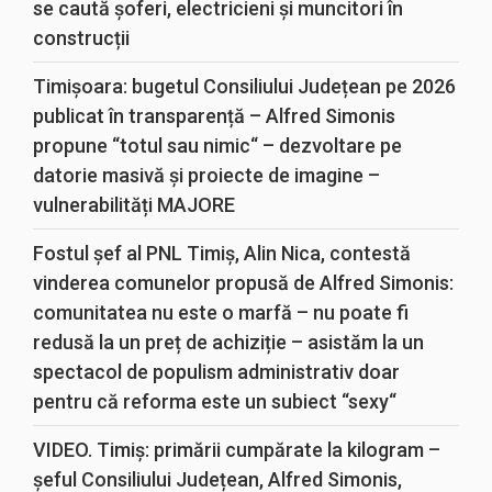
se caută șoferi, electricieni și muncitori în
construcții
Timișoara: bugetul Consiliului Județean pe 2026
publicat în transparență – Alfred Simonis
propune “totul sau nimic“ – dezvoltare pe
datorie masivă și proiecte de imagine –
vulnerabilități MAJORE
Fostul șef al PNL Timiș, Alin Nica, contestă
vinderea comunelor propusă de Alfred Simonis:
comunitatea nu este o marfă – nu poate fi
redusă la un preț de achiziție – asistăm la un
spectacol de populism administrativ doar
pentru că reforma este un subiect “sexy“
VIDEO. Timiș: primării cumpărate la kilogram –
șeful Consiliului Județean, Alfred Simonis,