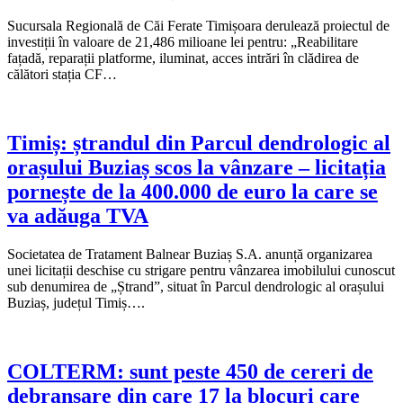
Sucursala Regională de Căi Ferate Timișoara derulează proiectul de
investiții în valoare de 21,486 milioane lei pentru: „Reabilitare
fațadă, reparații platforme, iluminat, acces intrări în clădirea de
călători stația CF…
Timiș: ștrandul din Parcul dendrologic al
orașului Buziaș scos la vânzare – licitația
pornește de la 400.000 de euro la care se
va adăuga TVA
Societatea de Tratament Balnear Buziaș S.A. anunță organizarea
unei licitații deschise cu strigare pentru vânzarea imobilului cunoscut
sub denumirea de „Ștrand”, situat în Parcul dendrologic al orașului
Buziaș, județul Timiș….
COLTERM: sunt peste 450 de cereri de
debranșare din care 17 la blocuri care