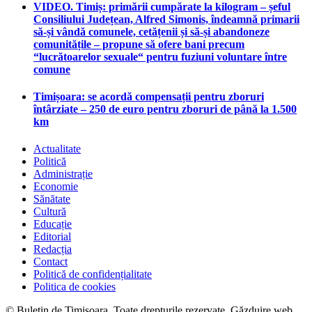
VIDEO. Timiș: primării cumpărate la kilogram – șeful
Consiliului Județean, Alfred Simonis, îndeamnă primarii
să-și vândă comunele, cetățenii și să-și abandoneze
comunitățile – propune să ofere bani precum
“lucrătoarelor sexuale“ pentru fuziuni voluntare între
comune
Timișoara: se acordă compensații pentru zboruri
întârziate – 250 de euro pentru zboruri de până la 1.500
km
Actualitate
Politică
Administrație
Economie
Sănătate
Cultură
Educație
Editorial
Redacția
Contact
Politică de confidențialitate
Politica de cookies
© Buletin de Timișoara. Toate drepturile rezervate. Găzduire web