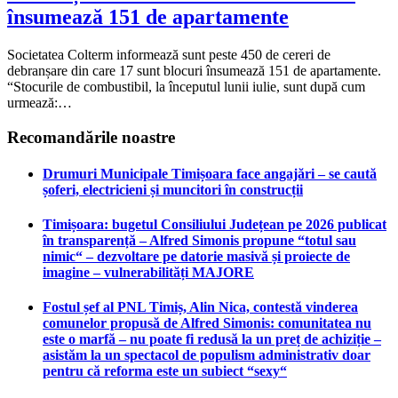
însumează 151 de apartamente
Societatea Colterm informează sunt peste 450 de cereri de
debranșare din care 17 sunt blocuri însumează 151 de apartamente.
“Stocurile de combustibil, la începutul lunii iulie, sunt după cum
urmează:…
Recomandările noastre
Drumuri Municipale Timișoara face angajări – se caută
șoferi, electricieni și muncitori în construcții
Timișoara: bugetul Consiliului Județean pe 2026 publicat
în transparență – Alfred Simonis propune “totul sau
nimic“ – dezvoltare pe datorie masivă și proiecte de
imagine – vulnerabilități MAJORE
Fostul șef al PNL Timiș, Alin Nica, contestă vinderea
comunelor propusă de Alfred Simonis: comunitatea nu
este o marfă – nu poate fi redusă la un preț de achiziție –
asistăm la un spectacol de populism administrativ doar
pentru că reforma este un subiect “sexy“