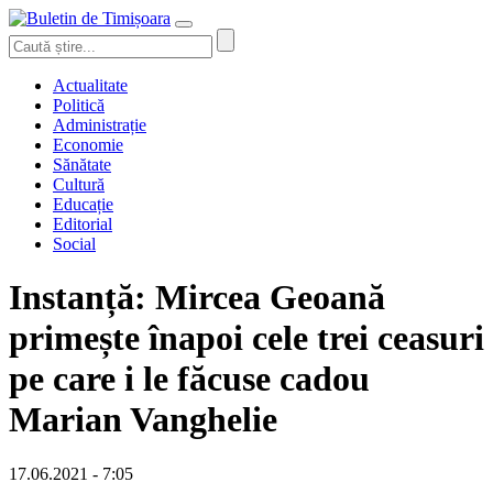
Actualitate
Politică
Administrație
Economie
Sănătate
Cultură
Educație
Editorial
Social
Instanță: Mircea Geoană
primește înapoi cele trei ceasuri
pe care i le făcuse cadou
Marian Vanghelie
17.06.2021 - 7:05