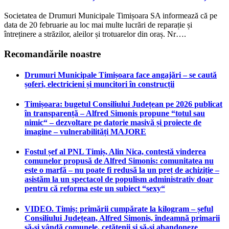
Societatea de Drumuri Municipale Timișoara SA informează că pe
data de 20 februarie au loc mai multe lucrări de reparație și
întreținere a străzilor, aleilor și trotuarelor din oraș. Nr….
Recomandările noastre
Drumuri Municipale Timișoara face angajări – se caută
șoferi, electricieni și muncitori în construcții
Timișoara: bugetul Consiliului Județean pe 2026 publicat
în transparență – Alfred Simonis propune “totul sau
nimic“ – dezvoltare pe datorie masivă și proiecte de
imagine – vulnerabilități MAJORE
Fostul șef al PNL Timiș, Alin Nica, contestă vinderea
comunelor propusă de Alfred Simonis: comunitatea nu
este o marfă – nu poate fi redusă la un preț de achiziție –
asistăm la un spectacol de populism administrativ doar
pentru că reforma este un subiect “sexy“
VIDEO. Timiș: primării cumpărate la kilogram – șeful
Consiliului Județean, Alfred Simonis, îndeamnă primarii
să-și vândă comunele, cetățenii și să-și abandoneze