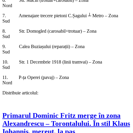
6. Str. Măcin (trotuar+carosabil) – Zona
Nord
7. Amenajare trecere pietoni C.Șagului ┴ Metro – Zona
Sud
8. Str. Domogled (carosabil+trotuar) – Zona
Sud
9. Calea Buziașului (reparații) – Zona
Sud
10. Str. 1 Decembrie 1918 (linii tramvai) – Zona
Sud
11. P-ța Operei (pavaj) – Zona
Nord
Distribuie articolul:
Primarul Dominic Fritz merge în zona
Alexandrescu – Torontalului. În stil Klaus
Iohannis, mereuț, la pas