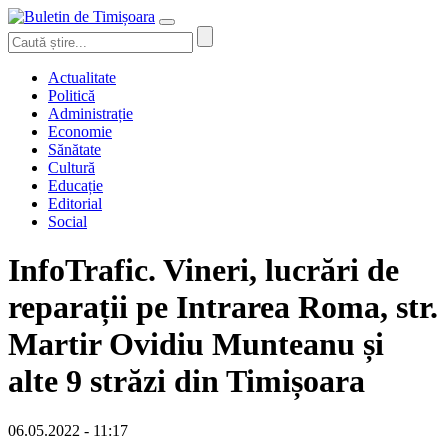
Actualitate
Politică
Administrație
Economie
Sănătate
Cultură
Educație
Editorial
Social
InfoTrafic. Vineri, lucrări de
reparații pe Intrarea Roma, str.
Martir Ovidiu Munteanu și
alte 9 străzi din Timișoara
06.05.2022 - 11:17