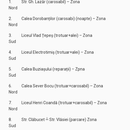
1. Str. Gh. Lazăr (carosabil) – Zona
Nord
2. Calea Dorobanților (carosabi) (noapte) – Zona
Nord
3. Liceul Vlad Țepeș (trotuar+alei) – Zona
Sud
4. Liceul Electrotimiș (trotuar+alei) – Zona
Sud
5. Calea Buziașului (reparații) – Zpna
Sud
6. Calea Sever Bocu (trotuar+carosabil) – Zona
Nord
7. Liceul Henri Coandă (trotuar+carosabil) – Zona
Nord
8. Str. Clăbucet ┴ Str. Vlăsiei (parcare) Zona
Sud