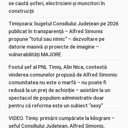
se caută șoferi, electricieni și muncitori în
construcții
Timișoara: bugetul Consiliului Județean pe 2026
publicat în transparență – Alfred Simonis
propune “totul sau nimic“ – dezvoltare pe
datorie masivă și proiecte de imagine –
vulnerabilități MAJORE
Fostul șef al PNL Timiș, Alin Nica, contestă
vinderea comunelor propusă de Alfred Simonis:
comunitatea nu este o marfă – nu poate fi
redusă la un preț de achiziție – asistăm la un
spectacol de populism administrativ doar
pentru că reforma este un subiect “sexy“
VIDEO. Timiș: primării cumpărate la kilogram –
șeful Consiliului Județean, Alfred Simonis,