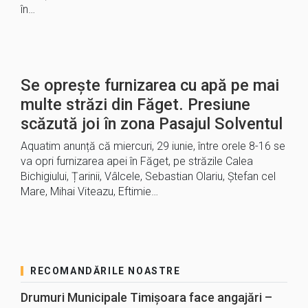
în…
Se oprește furnizarea cu apă pe mai
multe străzi din Făget. Presiune
scăzută joi în zona Pasajul Solventul
Aquatim anunță că miercuri, 29 iunie, între orele 8-16 se
va opri furnizarea apei în Făget, pe străzile Calea
Bichigiului, Țarinii, Vâlcele, Sebastian Olariu, Ștefan cel
Mare, Mihai Viteazu, Eftimie…
RECOMANDĂRILE NOASTRE
Drumuri Municipale Timișoara face angajări –