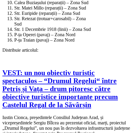
Calea Buziașului (reparații) – Zona Sud
Str. Matei Millo (reparații) – Zona Sud
Str. Euripide (reparații) – Zona Sud
Str. Retezat (trotuar+carosabil) – Zona
Sud
Str. 1 Decembrie 1918 (linii) – Zona Sud
P-ța Operei (pavaj) – Zona Nord
P-ța Traian (pavaj) – Zona Nord
Distribuie articolul:
VEST: un nou obiectiv turistic
spectaculos – “Drumul Regelui“ între
Petriș și Vața – drum pitoresc către
obiective turistice importante precum
Castelul Regal de la Săvârșin
Iustin Cionca, președintele Consiliul Județean Arad, și
vicepreședintele Sergiu Bîlcea au prezentat oficial, marți, proiectul
„Drumul Regelui”, un nou pas în dezvoltarea infrastructurii județene