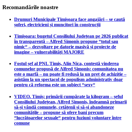
Recomandările noastre
Drumuri Municipale Timișoara face angajări – se caută
șoferi, electricieni și muncitori în construcții
Timișoara: bugetul Consiliului Județean pe 2026 publicat
în transparență – Alfred Simonis propune “totul sau
nimic“ – dezvoltare pe datorie masivă și proiecte de
imagine – vulnerabilități MAJORE
Fostul șef al PNL Timiș, Alin Nica, contestă vinderea
comunelor propusă de Alfred Simonis: comunitatea nu
este o marfă – nu poate fi redusă la un preț de achiziție –
asistăm la un spectacol de populism administrativ doar
pentru că reforma este un subiect “sexy“
VIDEO. Timiș: primării cumpărate la kilogram – șeful
Consiliului Județean, Alfred Simonis, îndeamnă primarii
să-și vândă comunele, cetățenii și să-și abandoneze
comunitățile – propune să ofere bani precum
“lucrătoarelor sexuale“ pentru fuziuni voluntare între
comune