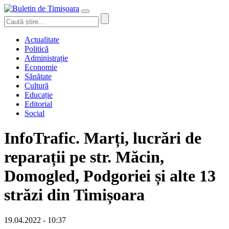
Actualitate
Politică
Administrație
Economie
Sănătate
Cultură
Educație
Editorial
Social
InfoTrafic. Marți, lucrări de
reparații pe str. Măcin,
Domogled, Podgoriei și alte 13
străzi din Timișoara
19.04.2022 - 10:37