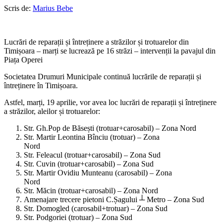
Scris de:
Marius Bebe
Lucrări de reparații și întreținere a străzilor și trotuarelor din
Timișoara – marți se lucrează pe 16 străzi – intervenții la pavajul din
Piața Operei
Societatea Drumuri Municipale continuă lucrările de reparații și
întreținere în Timișoara.
Astfel, marți, 19 aprilie, vor avea loc lucrări de reparații și întreținere
a străzilor, aleilor și trotuarelor:
Str. Gh.Pop de Băsești (trotuar+carosabil) – Zona Nord
Str. Martir Leontina Bînciu (trotuar) – Zona
Nord
Str. Feleacul (trotuar+carosabil) – Zona Sud
Str. Cuvin (trotuar+carosabil) – Zona Sud
Str. Martir Ovidiu Munteanu (carosabil) – Zona
Nord
Str. Măcin (trotuar+carosabil) – Zona Nord
Amenajare trecere pietoni C.Șagului ┴ Metro – Zona Sud
Str. Domogled (carosabil+trotuar) – Zona Sud
Str. Podgoriei (trotuar) – Zona Sud