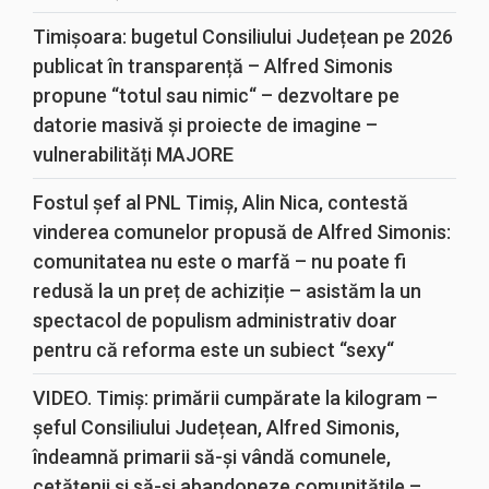
Timișoara: bugetul Consiliului Județean pe 2026
publicat în transparență – Alfred Simonis
propune “totul sau nimic“ – dezvoltare pe
datorie masivă și proiecte de imagine –
vulnerabilități MAJORE
Fostul șef al PNL Timiș, Alin Nica, contestă
vinderea comunelor propusă de Alfred Simonis:
comunitatea nu este o marfă – nu poate fi
redusă la un preț de achiziție – asistăm la un
spectacol de populism administrativ doar
pentru că reforma este un subiect “sexy“
VIDEO. Timiș: primării cumpărate la kilogram –
șeful Consiliului Județean, Alfred Simonis,
îndeamnă primarii să-și vândă comunele,
cetățenii și să-și abandoneze comunitățile –