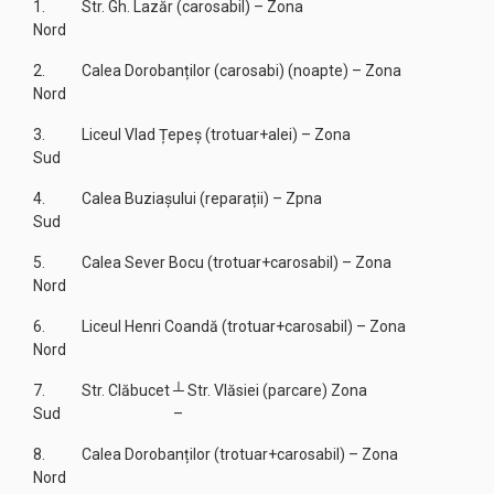
1. Str. Gh. Lazăr (carosabil) – Zona
Nord
2. Calea Dorobanților (carosabi) (noapte) – Zona
Nord
3. Liceul Vlad Țepeș (trotuar+alei) – Zona
Sud
4. Calea Buziașului (reparații) – Zpna
Sud
5. Calea Sever Bocu (trotuar+carosabil) – Zona
Nord
6. Liceul Henri Coandă (trotuar+carosabil) – Zona
Nord
7. Str. Clăbucet ┴ Str. Vlăsiei (parcare) Zona
Sud –
8. Calea Dorobanților (trotuar+carosabil) – Zona
Nord