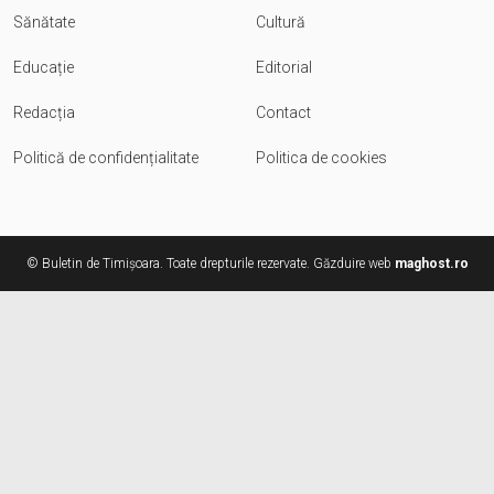
Sănătate
Cultură
Educație
Editorial
Redacția
Contact
Politică de confidențialitate
Politica de cookies
© Buletin de Timișoara. Toate drepturile rezervate. Găzduire web
maghost.ro