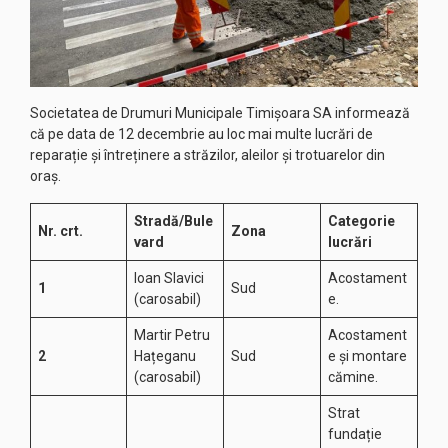
Societatea de Drumuri Municipale Timișoara SA informează
că pe data de 12 decembrie au loc mai multe lucrări de
reparație și întreținere a străzilor, aleilor și trotuarelor din
oraș.
Stradă/Bule
Categorie
Nr. crt.
Zona
vard
lucrări
Ioan Slavici
Acostament
1
Sud
(carosabil)
e.
Martir Petru
Acostament
2
Hațeganu
Sud
e și montare
(carosabil)
cămine.
Strat
fundație