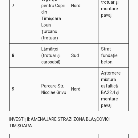
trotuar și
7
pentru Copii
Nord
montare
din
pavaj.
Timișoara
Louis
Țurcanu
(trotuar)
Lămâiței
Strat
8
(trotuar și
Sud
fundație
carosabil)
beton.
Așternere
mixtură
Parcare Str.
asfaltică
9
Nord
Nicolae Grivu
BA22,4 și
montare
pavaj.
INVESTIȚII: AMENAJARE STRĂZI ZONA BLAȘCOVICI
TIMIȘOARA: