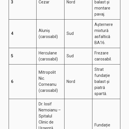
3
Cezar
Nord
balast și
montare
pavaj.
Așternere
Aluniș
mixtură
4
Sud
(carosabil)
asfaltică
BA16.
Herculane
Frezare
5
Sud
(carosabil)
carosabil.
Strat
Mitropolit
fundație
Nic.
6
Nord
balast și
Corneanu
piatră
(carosabil)
spartă.
Dr. Iosif
Nemoianu –
Spitalul
Clinic de
Fundație
Urgență