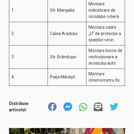
Montare
1
Str. Mangalia
indicatoare de
circulație rutieră
Montare cadre
2
Calea Aradului
„U” de protecție a
spațiilor verzi
Montare borne de
3
Str. Brândușei
restricționare a
accesului auto
Montare
4
Piața Mărăști
cinemometru fix
Distribuie
articolul: