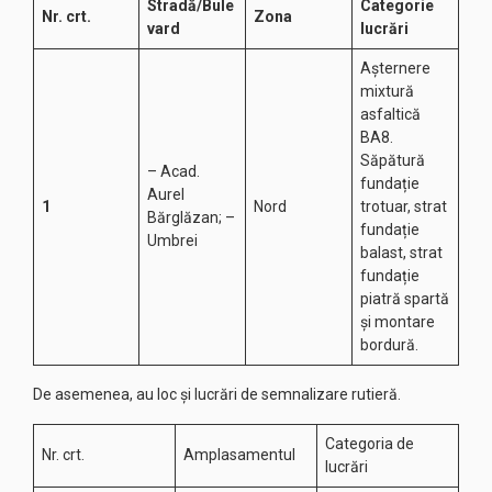
Stradă/Bule
Categorie
Nr. crt.
Zona
vard
lucrări
Așternere
mixtură
asfaltică
BA8.
Săpătură
– Acad.
fundație
Aurel
1
Nord
trotuar, strat
Bărglăzan; –
fundație
Umbrei
balast, strat
fundație
piatră spartă
și montare
bordură.
De asemenea, au loc și lucrări de semnalizare rutieră.
Categoria de
Nr. crt.
Amplasamentul
lucrări