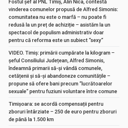
Fostul șef al PNL Timiș, Alin Nica, contestă
vinderea comunelor propusă de Alfred Simonis:
comunitatea nu este o marfă – nu poate fi
redusă la un preț de achiziție – asistăm la un
spectacol de populism administrativ doar
pentru că reforma este un subiect “sexy“
VIDEO. Timiș: primării cumpărate la kilogram –
șeful Consiliului Județean, Alfred Simonis,
îndeamnă primarii să-și vândă comunele,
cetățenii și să-și abandoneze comunitățile –
propune să ofere bani precum “lucrătoarelor
sexuale“ pentru fuziuni voluntare între comune
Timișoara: se acordă compensații pentru
zboruri întârziate – 250 de euro pentru zboruri
de până la 1.500 km