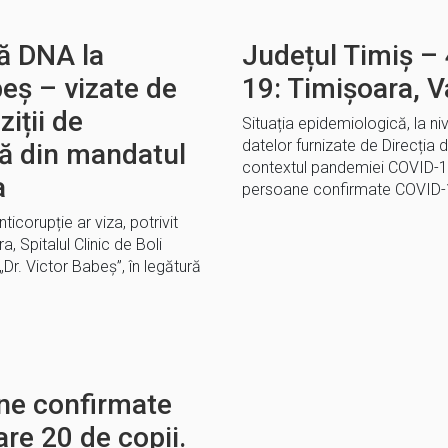
ă DNA la
Județul Timiș – 
beș – vizate de
19: Timișoara, V
ziții de
Situația epidemiologică, la ni
datelor furnizate de Direcția 
ă din mandatul
contextul pandemiei COVID-19
a
persoane confirmate COVID-1
icorupție ar viza, potrivit
, Spitalul Clinic de Boli
Dr. Victor Babeș”, în legătură
ne confirmate
are 20 de copii.