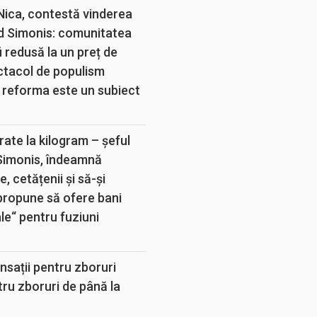
 Nica, contestă vinderea
d Simonis: comunitatea
 redusă la un preț de
ectacol de populism
 reforma este un subiect
rate la kilogram – șeful
 Simonis, îndeamnă
, cetățenii și să-și
propune să ofere bani
e“ pentru fuziuni
sații pentru zboruri
tru zboruri de până la