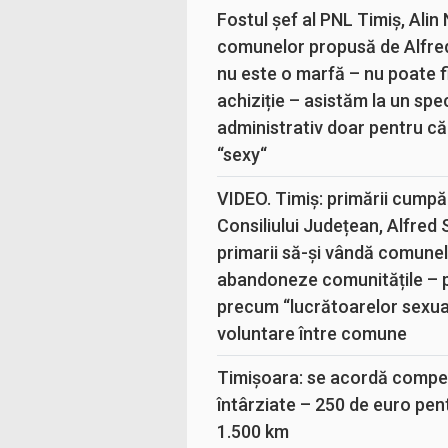
Fostul șef al PNL Timiș, Alin
comunelor propusă de Alfre
nu este o marfă – nu poate fi
achiziție – asistăm la un sp
administrativ doar pentru că
“sexy“
VIDEO. Timiș: primării cumpă
Consiliului Județean, Alfred
primarii să-și vândă comunele
abandoneze comunitățile – 
precum “lucrătoarelor sexual
voluntare între comune
Timișoara: se acordă compen
întârziate – 250 de euro pen
1.500 km