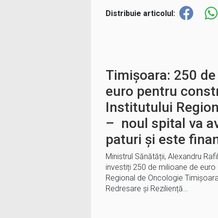
Distribuie articolul:
Timișoara: 250 de
euro pentru const
Institutului Regio
– noul spital va a
paturi și este fin
Ministrul Sănătății, Alexandru Rafil
investiți 250 de milioane de euro 
Regional de Oncologie Timișoara
Redresare şi Reziliență…