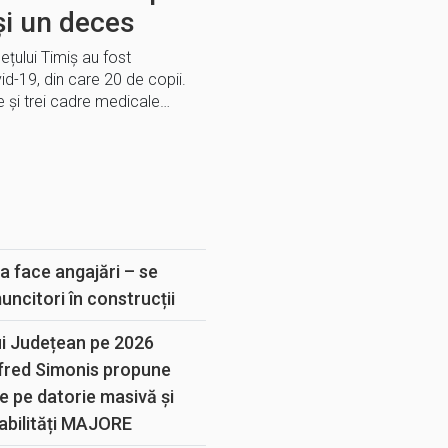
 și un deces
dețului Timiș au fost
-19, din care 20 de copii.
 și trei cadre medicale…
E
a face angajări – se
muncitori în construcții
ui Județean pe 2026
lfred Simonis propune
e pe datorie masivă și
abilități MAJORE