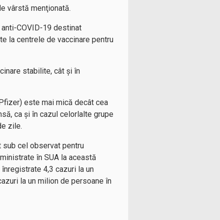
 de vârstă menţionată.
ic anti-COVID-19 destinat
ite la centrele de vaccinare pentru
nare stabilite, cât şi în
(Pfizer) este mai mică decât cea
ă, ca şi în cazul celorlalte grupe
e zile.
lt sub cel observat pentru
dministrate în SUA la această
înregistrate 4,3 cazuri la un
cazuri la un milion de persoane în