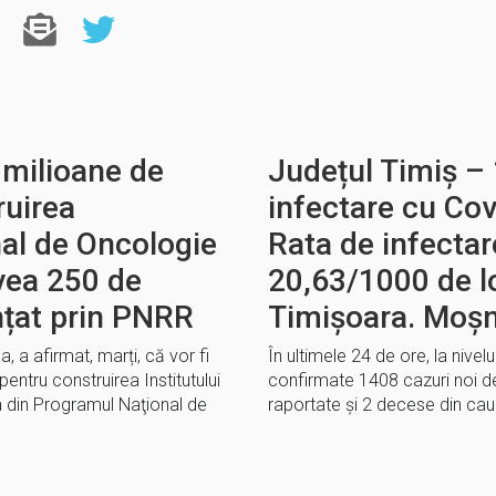
 milioane de
Județul Timiș – 
ruirea
infectare cu Cov
nal de Oncologie
Rata de infectar
vea 250 de
20,63/1000 de lo
anțat prin PNRR
Timișoara. Moșn
a, a afirmat, marți, că vor fi
În ultimele 24 de ore, la nivelu
pentru construirea Institutului
confirmate 1408 cazuri noi de
 din Programul Naţional de
raportate și 2 decese din cau