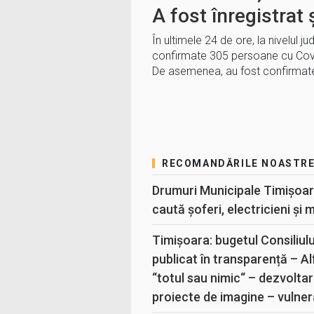
A fost înregistrat
În ultimele 24 de ore, la nivelul ju
confirmate 305 persoane cu Covid
De asemenea, au fost confirmate
RECOMANDĂRILE NOASTR
Drumuri Municipale Timișoar
caută șoferi, electricieni și 
Timișoara: bugetul Consiliul
publicat în transparență – A
“totul sau nimic“ – dezvoltar
proiecte de imagine – vulner