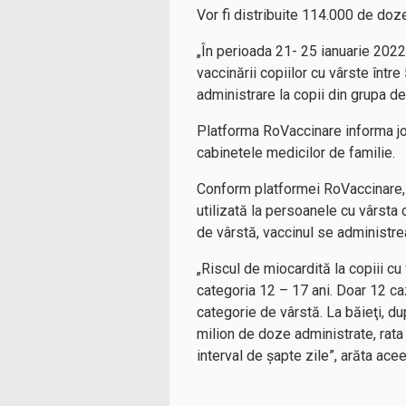
Vor fi distribuite 114.000 de doz
„În perioada 21- 25 ianuarie 2022
vaccinării copiilor cu vârste într
administrare la copii din grupa d
Platforma RoVaccinare informa joia
cabinetele medicilor de familie.
Conform platformei RoVaccinare, l
utilizată la persoanele cu vârsta
de vârstă, vaccinul se administre
„Riscul de miocardită la copiii cu
categoria 12 – 17 ani. Doar 12 ca
categorie de vârstă. La băieţi, du
milion de doze administrate, rata
interval de şapte zile”, arăta ace