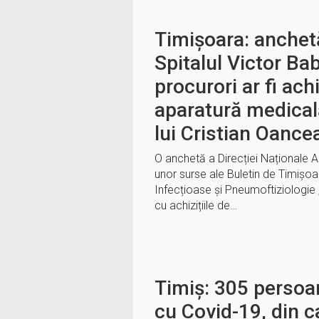
Timișoara: anchet
Spitalul Victor Ba
procurori ar fi achi
aparatură medical
lui Cristian Oance
O anchetă a Direcției Naționale Ant
unor surse ale Buletin de Timișoara
Infecțioase și Pneumoftiziologie „
cu achizițiile de…
Timiș: 305 persoa
cu Covid-19, din c