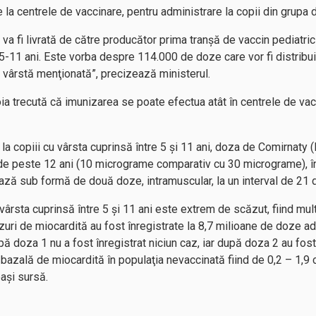
e la centrele de vaccinare, pentru administrare la copii din grupa
 va fi livrată de către producător prima tranşă de vaccin pediatr
e 5-11 ani. Este vorba despre 114.000 de doze care vor fi distribu
e vârstă menţionată”, precizează ministerul.
 trecută că imunizarea se poate efectua atât în centrele de vacci
a copiii cu vârsta cuprinsă între 5 şi 11 ani, doza de Comirnaty 
 de peste 12 ani (10 micrograme comparativ cu 30 micrograme), îns
ază sub formă de două doze, intramuscular, la un interval de 21 d
 vârsta cuprinsă între 5 şi 11 ani este extrem de scăzut, fiind mu
zuri de miocardită au fost înregistrate la 8,7 milioane de doze a
pă doza 1 nu a fost înregistrat niciun caz, iar după doza 2 au fost 
 bazală de miocardită în populaţia nevaccinată fiind de 0,2 – 1,9 
eaşi sursă.