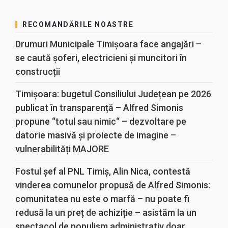
RECOMANDĂRILE NOASTRE
Drumuri Municipale Timișoara face angajări –
se caută șoferi, electricieni și muncitori în
construcții
Timișoara: bugetul Consiliului Județean pe 2026
publicat în transparență – Alfred Simonis
propune “totul sau nimic“ – dezvoltare pe
datorie masivă și proiecte de imagine –
vulnerabilități MAJORE
Fostul șef al PNL Timiș, Alin Nica, contestă
vinderea comunelor propusă de Alfred Simonis:
comunitatea nu este o marfă – nu poate fi
redusă la un preț de achiziție – asistăm la un
spectacol de populism administrativ doar