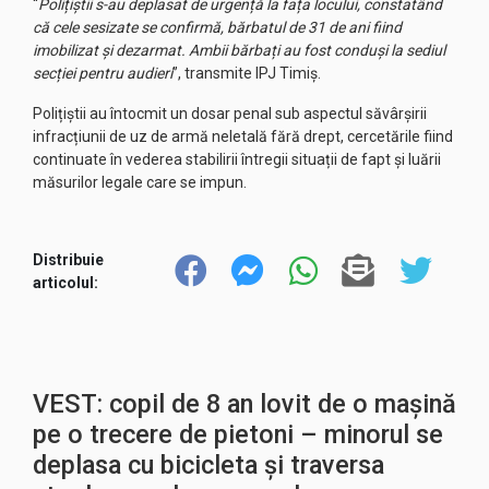
“
Polițiștii s-au deplasat de urgență la fața locului, constatând
că cele sesizate se confirmă, bărbatul de 31 de ani fiind
imobilizat și dezarmat. Ambii bărbați au fost conduși la sediul
secției pentru audieri
”, transmite IPJ Timiș.
Polițiștii au întocmit un dosar penal sub aspectul săvârșirii
infracțiunii de uz de armă neletală fără drept, cercetările fiind
continuate în vederea stabilirii întregii situații de fapt și luării
măsurilor legale care se impun.
Distribuie
articolul:
VEST: copil de 8 an lovit de o mașină
pe o trecere de pietoni – minorul se
deplasa cu bicicleta și traversa