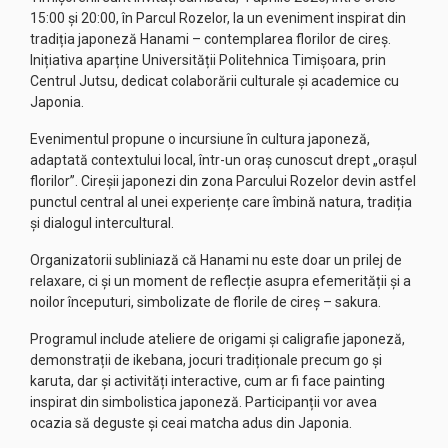
15:00 și 20:00, în Parcul Rozelor, la un eveniment inspirat din
tradiția japoneză Hanami – contemplarea florilor de cireș.
Inițiativa aparține Universității Politehnica Timișoara, prin
Centrul Jutsu, dedicat colaborării culturale și academice cu
Japonia.
Evenimentul propune o incursiune în cultura japoneză,
adaptată contextului local, într-un oraș cunoscut drept „orașul
florilor”. Cireșii japonezi din zona Parcului Rozelor devin astfel
punctul central al unei experiențe care îmbină natura, tradiția
și dialogul intercultural.
Organizatorii subliniază că Hanami nu este doar un prilej de
relaxare, ci și un moment de reflecție asupra efemerității și a
noilor începuturi, simbolizate de florile de cireș – sakura.
Programul include ateliere de origami și caligrafie japoneză,
demonstrații de ikebana, jocuri tradiționale precum go și
karuta, dar și activități interactive, cum ar fi face painting
inspirat din simbolistica japoneză. Participanții vor avea
ocazia să deguste și ceai matcha adus din Japonia.