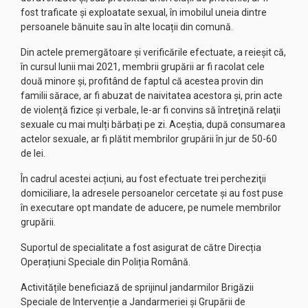
fost traficate și exploatate sexual, în imobilul uneia dintre
persoanele bănuite sau în alte locații din comună.
Din actele premergătoare şi verificările efectuate, a reieșit că,
în cursul lunii mai 2021, membrii grupării ar fi racolat cele
două minore şi, profitând de faptul că acestea provin din
familii sărace, ar fi abuzat de naivitatea acestora și, prin acte
de violență fizice și verbale, le-ar fi convins să întreţină relaţii
sexuale cu mai mulți bărbați pe zi. Aceștia, după consumarea
actelor sexuale, ar fi plătit membrilor grupării în jur de 50-60
de lei.
În cadrul acestei acțiuni, au fost efectuate trei percheziţii
domiciliare, la adresele persoanelor cercetate şi au fost puse
în executare opt mandate de aducere, pe numele membrilor
grupării.
Suportul de specialitate a fost asigurat de către Direcția
Operațiuni Speciale din Poliția Română.
Activitățile beneficiază de sprijinul jandarmilor Brigăzii
Speciale de Intervenție a Jandarmeriei și Grupării de