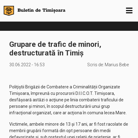
Grupare de trafic de minori,
destructurată în Timiș
30.06.2022 - 16:53
Scris de:
Marius Bebe
Poliţiștii Brigăzii de Combatere a Criminalității Organizate
Timişoara, împreună cu procurorii D.I.I.C.O.T. Timişoara,
desfăşoară astăzi o acţiune pe linia combaterii traficului de
persoane şi minori, în scopul destructurării unui grup
infracţional organizat, care ar acţiona în comuna Iecea Mare.
Victimele, ambele minore de 13 și 17 ani, ar fi fost racolate de
membrii grupării formată din opt persoane din medii
defavorizate și, sub pretextul unei relații de prietenie, ar fi