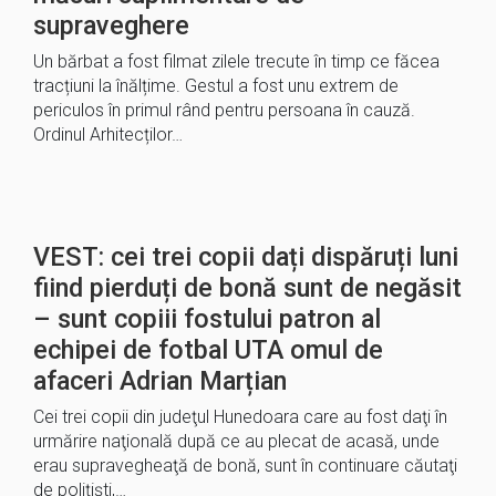
supraveghere
Un bărbat a fost filmat zilele trecute în timp ce făcea
tracțiuni la înălțime. Gestul a fost unu extrem de
periculos în primul rând pentru persoana în cauză.
Ordinul Arhitecților…
VEST: cei trei copii dați dispăruți luni
fiind pierduți de bonă sunt de negăsit
– sunt copiii fostului patron al
echipei de fotbal UTA omul de
afaceri Adrian Marțian
Cei trei copii din judeţul Hunedoara care au fost daţi în
urmărire naţională după ce au plecat de acasă, unde
erau supravegheaţă de bonă, sunt în continuare căutaţi
de poliţişti,…