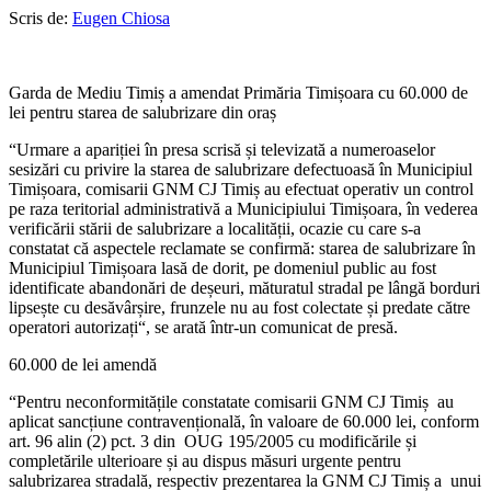
Scris de:
Eugen Chiosa
Garda de Mediu Timiș a amendat Primăria Timișoara cu 60.000 de
lei pentru starea de salubrizare din oraș
“Urmare a apariției în presa scrisă și televizată a numeroaselor
sesizări cu privire la starea de salubrizare defectuoasă în Municipiul
Timișoara, comisarii GNM CJ Timiș au efectuat operativ un control
pe raza teritorial administrativă a Municipiului Timișoara, în vederea
verificării stării de salubrizare a localității, ocazie cu care s-a
constatat că aspectele reclamate se confirmă: starea de salubrizare în
Municipiul Timișoara lasă de dorit, pe domeniul public au fost
identificate abandonări de deșeuri, măturatul stradal pe lângă borduri
lipsește cu desăvârșire, frunzele nu au fost colectate și predate către
operatori autorizați“, se arată într-un comunicat de presă.
60.000 de lei amendă
“Pentru neconformitățile constatate comisarii GNM CJ Timiș au
aplicat sancțiune contravențională, în valoare de 60.000 lei, conform
art. 96 alin (2) pct. 3 din OUG 195/2005 cu modificările și
completările ulterioare și au dispus măsuri urgente pentru
salubrizarea stradală, respectiv prezentarea la GNM CJ Timiș a unui