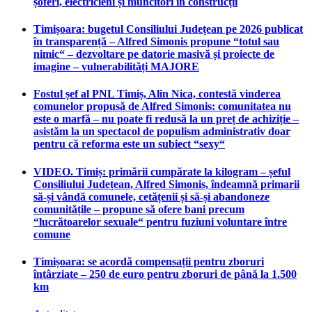
șoferi, electricieni și muncitori în construcții
Timișoara: bugetul Consiliului Județean pe 2026 publicat
în transparență – Alfred Simonis propune “totul sau
nimic“ – dezvoltare pe datorie masivă și proiecte de
imagine – vulnerabilități MAJORE
Fostul șef al PNL Timiș, Alin Nica, contestă vinderea
comunelor propusă de Alfred Simonis: comunitatea nu
este o marfă – nu poate fi redusă la un preț de achiziție –
asistăm la un spectacol de populism administrativ doar
pentru că reforma este un subiect “sexy“
VIDEO. Timiș: primării cumpărate la kilogram – șeful
Consiliului Județean, Alfred Simonis, îndeamnă primarii
să-și vândă comunele, cetățenii și să-și abandoneze
comunitățile – propune să ofere bani precum
“lucrătoarelor sexuale“ pentru fuziuni voluntare între
comune
Timișoara: se acordă compensații pentru zboruri
întârziate – 250 de euro pentru zboruri de până la 1.500
km