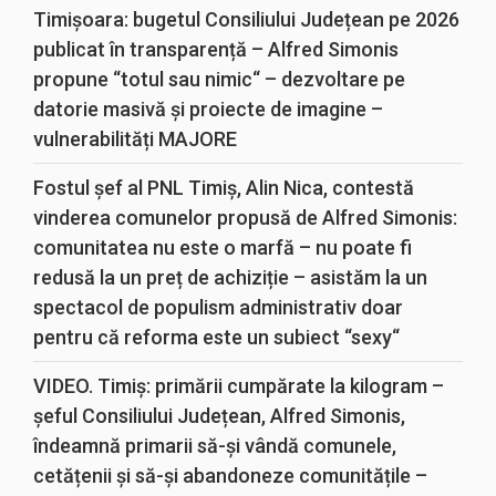
Timișoara: bugetul Consiliului Județean pe 2026
publicat în transparență – Alfred Simonis
propune “totul sau nimic“ – dezvoltare pe
datorie masivă și proiecte de imagine –
vulnerabilități MAJORE
Fostul șef al PNL Timiș, Alin Nica, contestă
vinderea comunelor propusă de Alfred Simonis:
comunitatea nu este o marfă – nu poate fi
redusă la un preț de achiziție – asistăm la un
spectacol de populism administrativ doar
pentru că reforma este un subiect “sexy“
VIDEO. Timiș: primării cumpărate la kilogram –
șeful Consiliului Județean, Alfred Simonis,
îndeamnă primarii să-și vândă comunele,
cetățenii și să-și abandoneze comunitățile –