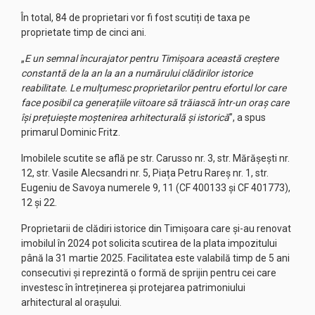
În total, 84 de proprietari vor fi fost scutiți de taxa pe
proprietate timp de cinci ani.
„
E un semnal încurajator pentru Timișoara această creștere
constantă de la an la an a numărului clădirilor istorice
reabilitate. Le mulțumesc proprietarilor pentru efortul lor care
face posibil ca generațiile viitoare să trăiască într-un oraș care
își prețuiește moștenirea arhitecturală și istorică
”, a spus
primarul Dominic Fritz.
Imobilele scutite se află pe str. Carusso nr. 3, str. Mărășești nr.
12, str. Vasile Alecsandri nr. 5, Piața Petru Rareș nr. 1, str.
Eugeniu de Savoya numerele 9, 11 (CF 400133 și CF 401773),
12 și 22.
Proprietarii de clădiri istorice din Timișoara care și-au renovat
imobilul în 2024 pot solicita scutirea de la plata impozitului
până la 31 martie 2025. Facilitatea este valabilă timp de 5 ani
consecutivi și reprezintă o formă de sprijin pentru cei care
investesc în întreținerea și protejarea patrimoniului
arhitectural al orașului.