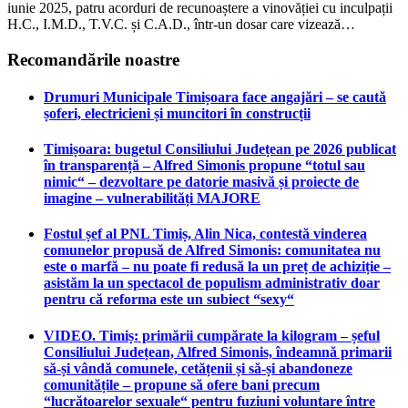
iunie 2025, patru acorduri de recunoaștere a vinovăției cu inculpații
H.C., I.M.D., T.V.C. și C.A.D., într-un dosar care vizează…
Recomandările noastre
Drumuri Municipale Timișoara face angajări – se caută
șoferi, electricieni și muncitori în construcții
Timișoara: bugetul Consiliului Județean pe 2026 publicat
în transparență – Alfred Simonis propune “totul sau
nimic“ – dezvoltare pe datorie masivă și proiecte de
imagine – vulnerabilități MAJORE
Fostul șef al PNL Timiș, Alin Nica, contestă vinderea
comunelor propusă de Alfred Simonis: comunitatea nu
este o marfă – nu poate fi redusă la un preț de achiziție –
asistăm la un spectacol de populism administrativ doar
pentru că reforma este un subiect “sexy“
VIDEO. Timiș: primării cumpărate la kilogram – șeful
Consiliului Județean, Alfred Simonis, îndeamnă primarii
să-și vândă comunele, cetățenii și să-și abandoneze
comunitățile – propune să ofere bani precum
“lucrătoarelor sexuale“ pentru fuziuni voluntare între