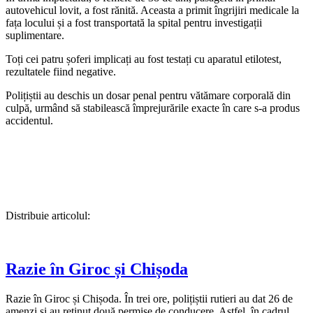
autovehicul lovit, a fost rănită. Aceasta a primit îngrijiri medicale la
fața locului și a fost transportată la spital pentru investigații
suplimentare.
Toți cei patru șoferi implicați au fost testați cu aparatul etilotest,
rezultatele fiind negative.
Polițiștii au deschis un dosar penal pentru vătămare corporală din
culpă, urmând să stabilească împrejurările exacte în care s-a produs
accidentul.
Distribuie articolul:
Razie în Giroc și Chișoda
Razie în Giroc și Chișoda. În trei ore, polițiștii rutieri au dat 26 de
amenzi și au reținut două permise de conducere. Astfel, în cadrul