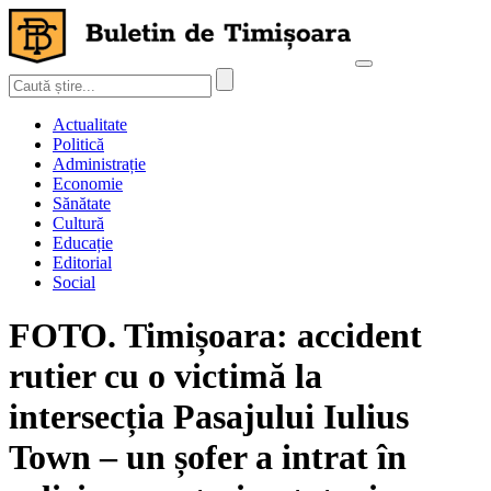
Actualitate
Politică
Administrație
Economie
Sănătate
Cultură
Educație
Editorial
Social
FOTO. Timișoara: accident
rutier cu o victimă la
intersecția Pasajului Iulius
Town – un șofer a intrat în