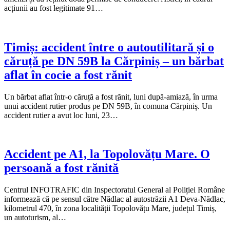
acțiunii au fost legitimate 91…
Timiș: accident între o autoutilitară și o
căruță pe DN 59B la Cărpiniș – un bărbat
aflat în cocie a fost rănit
Un bărbat aflat într-o căruță a fost rănit, luni după-amiază, în urma
unui accident rutier produs pe DN 59B, în comuna Cărpiniș. Un
accident rutier a avut loc luni, 23…
Accident pe A1, la Topolovățu Mare. O
persoană a fost rănită
Centrul INFOTRAFIC din Inspectoratul General al Poliției Române
informează că pe sensul către Nădlac al autostrăzii A1 Deva-Nădlac,
kilometrul 470, în zona localității Topolovățu Mare, județul Timiș,
un autoturism, al…