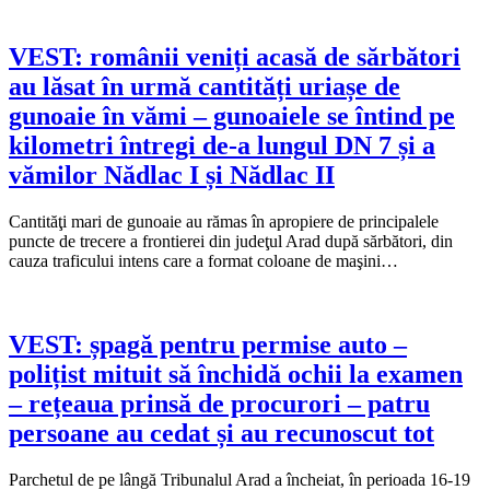
VEST: românii veniți acasă de sărbători
au lăsat în urmă cantități uriașe de
gunoaie în vămi – gunoaiele se întind pe
kilometri întregi de-a lungul DN 7 și a
vămilor Nădlac I și Nădlac II
Cantităţi mari de gunoaie au rămas în apropiere de principalele
puncte de trecere a frontierei din judeţul Arad după sărbători, din
cauza traficului intens care a format coloane de maşini…
VEST: șpagă pentru permise auto –
polițist mituit să închidă ochii la examen
– rețeaua prinsă de procurori – patru
persoane au cedat și au recunoscut tot
Parchetul de pe lângă Tribunalul Arad a încheiat, în perioada 16-19