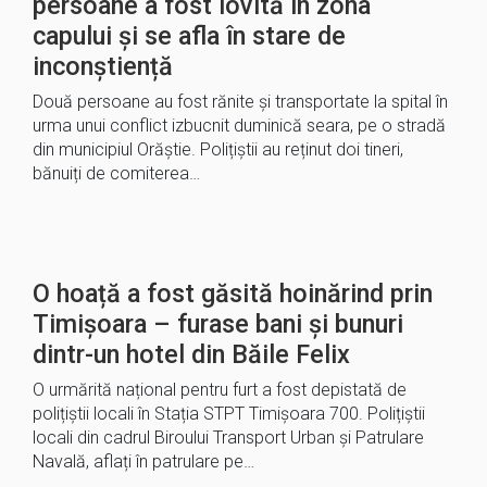
persoane a fost lovită în zona
capului și se afla în stare de
inconștiență
Două persoane au fost rănite și transportate la spital în
urma unui conflict izbucnit duminică seara, pe o stradă
din municipiul Orăștie. Polițiștii au reținut doi tineri,
bănuiți de comiterea…
O hoață a fost găsită hoinărind prin
Timișoara – furase bani și bunuri
dintr-un hotel din Băile Felix
O urmărită național pentru furt a fost depistată de
polițiștii locali în Stația STPT Timișoara 700. Polițiștii
locali din cadrul Biroului Transport Urban și Patrulare
Navală, aflați în patrulare pe…