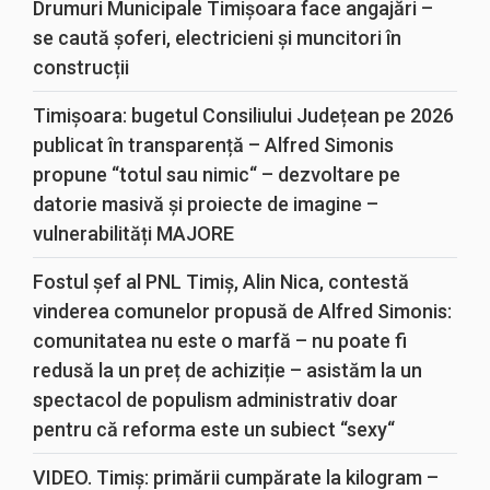
Drumuri Municipale Timișoara face angajări –
se caută șoferi, electricieni și muncitori în
construcții
Timișoara: bugetul Consiliului Județean pe 2026
publicat în transparență – Alfred Simonis
propune “totul sau nimic“ – dezvoltare pe
datorie masivă și proiecte de imagine –
vulnerabilități MAJORE
Fostul șef al PNL Timiș, Alin Nica, contestă
vinderea comunelor propusă de Alfred Simonis:
comunitatea nu este o marfă – nu poate fi
redusă la un preț de achiziție – asistăm la un
spectacol de populism administrativ doar
pentru că reforma este un subiect “sexy“
VIDEO. Timiș: primării cumpărate la kilogram –