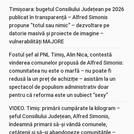
Timișoara: bugetul Consiliului Județean pe 2026
publicat în transparență – Alfred Simonis
propune “totul sau nimic“ – dezvoltare pe
datorie masivă și proiecte de imagine –
vulnerabilități MAJORE
Fostul șef al PNL Timiș, Alin Nica, contestă
vinderea comunelor propusă de Alfred Simonis:
comunitatea nu este o marfă – nu poate fi
redusă la un preț de achiziție – asistăm la un
spectacol de populism administrativ doar
pentru că reforma este un subiect “sexy“
VIDEO. Timiș: primării cumpărate la kilogram –
șeful Consiliului Județean, Alfred Simonis,
îndeamnă primarii să-și vândă comunele,
cetățenii și să-și abandoneze comunitățile –