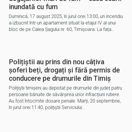
inundată cu fum
Duminică, 17 august 2025, în jurul orei 13:00, un incendiu
a izbucnit într-un apartament situat la etajul IV al unui
bloc de pe Calea Șagului nr. 60, Timișoara. La fața…
Polițiștii au prins din nou câțiva
șoferi beți, drogați și fără permis de
conducere pe drumurile din Timiș
Polițiștii timișeni au depistat pe drumurile din județ patru
persoane bănuite de săvârșirea unor infracțiuni rutiere.
Au fost întocmite dosare penale. Marți, 20 septembrie,
în jurul orei 11:40, polițiștii Serviciului…