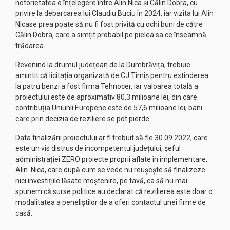
notorietatea o înțelegere între Alin Nica și Călin Dobra, cu
privire la debarcarea lui Claudiu Buciu în 2024, iar vizita lui Alin
Nicase prea poate să nu fi fost privită cu ochi buni de către
Călin Dobra, care a simțit probabil pe pielea sa ce înseamnă
trădarea.
Revenind la drumul județean de la Dumbrăvița, trebuie
amintit că licitația organizată de CJ Timiș pentru extinderea
la patru benzi a fost firma Tehnocer, iar valoarea totală a
proiectului este de aproximativ 80,3 milioane lei, din care
contribuția Uniunii Europene este de 57,6 milioane lei, bani
care prin decizia de reziliere se pot pierde.
Data finalizării proiectului ar fi trebuit să fie 30.09.2022, care
este un vis distrus de incompetentul județului, șeful
administrației ZERO proiecte proprii aflate în implementare,
Alin Nica, care după cum se vede nu reușește să finalizeze
nici investițiile lăsate moștenire, pe tavă, ca să nu mai
spunem că surse politice au declarat că rezilierea este doar o
modalitatea a peneliștilor de a oferi contactul unei firme de
casă.