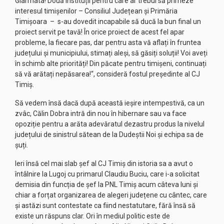
Giarmata! Două instituții pentru care ar trebui să primeze
interesul timișenilor – Consiliul Județean și Primăria
Timișoara – s-au dovedit incapabile să ducă la bun final un
proiect servit pe tavă! În orice proiect de acest fel apar
probleme, la fiecare pas, dar pentru asta vă aflați în fruntea
județului și municipiului, stimați aleși, să găsiți soluții! Voi aveți
în schimb alte priorități! Din păcate pentru timișeni, continuați
să vă arătați nepăsarea!“, consideră fostul președinte al CJ
Timiș.
Să vedem însă dacă după această ieșire intempestivă, ca un
zvâc, Călin Dobra intră din nou în hibernare sau va face
opoziție pentru a arăta adevăratul dezastru produs la nivelul
județului de sinistrul sătean de la Dudeștii Noi și echipa sa de
șuți.
Ieri însă cel mai slab șef al CJ Timiș din istoria sa a avut o
întâlnire la Lugoj cu primarul Claudiu Buciu, care i-a solicitat
demisia din funcția de șef la PNL Timiș acum câteva luni și
chiar a forțat organizarea de alegeri județene cu cântec, care
și astăzi sunt contestate ca fiind nestatutare, fără însă să
existe un răspuns clar. Ori în mediul politic este de