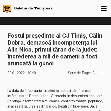
Fostul președinte al CJ Timiș, Călin
Dobra, demască incompetența lui
Alin Nica, primul țăran de la județ:
încrederea a mii de oameni a fost
aruncată la gunoi
20.01.2022 - 10:40
Scris de:
Eugen Chiosa
La data de 2 februarie, creștinii ortodocși sărbătoresc
Întâmpinarea Domnului sau Stretenia, în denumirea populară.
Pe lângă însemnătatea religioasă, conform tradiției populare,
în această zi, urșii ies din bârlog, treziți din hibernare. Dacă