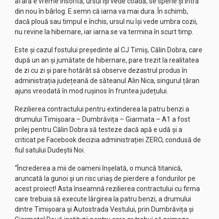
afară e vreme însorită, ursul își vede coadă, se sperie și intră
din nou în bârlog. E semn că iarna va mai dura. În schimb,
dacă plouă sau timpul e închis, ursul nu își vede umbra cozii,
nu revine la hibernare, iar iarna se va termina în scurt timp.
Este și cazul fostului președinte al CJ Timiș, Călin Dobra, care
după un an și jumătate de hibernare, pare trezit la realitatea
de zi cu zi și pare hotărât să observe dezastrul produs în
administrația județeană de săteanul Alin Nica, singurul țăran
ajuns vreodată în mod rușinos în fruntea județului.
Rezilierea contractului pentru extinderea la patru benzi a
drumului Timișoara – Dumbrăvița – Giarmata – A1 a fost
prilej pentru Călin Dobra să testeze dacă apă e udă și a
criticat pe Facebook decizia administrației ZERO, condusă de
fiul satului Dudeștii Noi.
“Încrederea a mii de oameni înșelată, o muncă titanică,
aruncată la gunoi și un risc uriaș de pierdere a fondurilor pe
acest proiect! Asta înseamnă rezilierea contractului cu firma
care trebuia să execute lărgirea la patru benzi, a drumului
dintre Timișoara și Autostrada Vestului, prin Dumbrăvița și