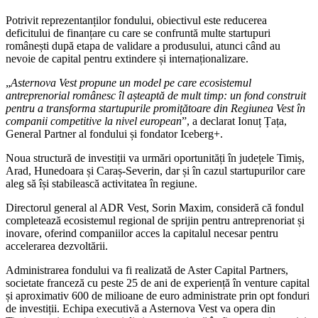
Potrivit reprezentanților fondului, obiectivul este reducerea
deficitului de finanțare cu care se confruntă multe startupuri
românești după etapa de validare a produsului, atunci când au
nevoie de capital pentru extindere și internaționalizare.
„
Asternova Vest propune un model pe care ecosistemul
antreprenorial românesc îl așteaptă de mult timp: un fond construit
pentru a transforma startupurile promițătoare din Regiunea Vest în
companii competitive la nivel european
”, a declarat Ionuț Țața,
General Partner al fondului și fondator Iceberg+.
Noua structură de investiții va urmări oportunități în județele Timiș,
Arad, Hunedoara și Caraș-Severin, dar și în cazul startupurilor care
aleg să își stabilească activitatea în regiune.
Directorul general al ADR Vest, Sorin Maxim, consideră că fondul
completează ecosistemul regional de sprijin pentru antreprenoriat și
inovare, oferind companiilor acces la capitalul necesar pentru
accelerarea dezvoltării.
Administrarea fondului va fi realizată de Aster Capital Partners,
societate franceză cu peste 25 de ani de experiență în venture capital
și aproximativ 600 de milioane de euro administrate prin opt fonduri
de investiții. Echipa executivă a Asternova Vest va opera din