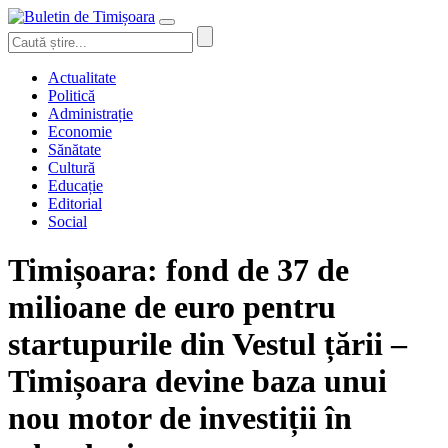
Actualitate
Politică
Administrație
Economie
Sănătate
Cultură
Educație
Editorial
Social
Timișoara: fond de 37 de
milioane de euro pentru
startupurile din Vestul țării –
Timișoara devine baza unui
nou motor de investiții în