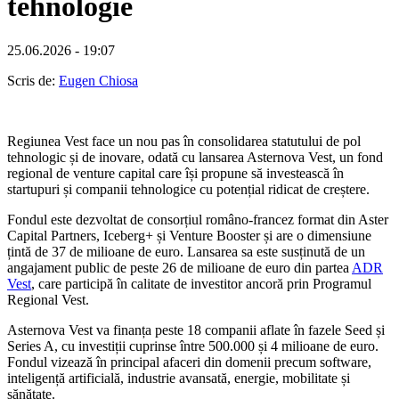
tehnologie
25.06.2026 - 19:07
Scris de:
Eugen Chiosa
Regiunea Vest face un nou pas în consolidarea statutului de pol
tehnologic și de inovare, odată cu lansarea Asternova Vest, un fond
regional de venture capital care își propune să investească în
startupuri și companii tehnologice cu potențial ridicat de creștere.
Fondul este dezvoltat de consorțiul româno-francez format din Aster
Capital Partners, Iceberg+ și Venture Booster și are o dimensiune
țintă de 37 de milioane de euro. Lansarea sa este susținută de un
angajament public de peste 26 de milioane de euro din partea
ADR
Vest
, care participă în calitate de investitor ancoră prin Programul
Regional Vest.
Asternova Vest va finanța peste 18 companii aflate în fazele Seed și
Series A, cu investiții cuprinse între 500.000 și 4 milioane de euro.
Fondul vizează în principal afaceri din domenii precum software,
inteligență artificială, industrie avansată, energie, mobilitate și
sănătate.