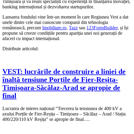
Timișoara și va reuni specialiști cu experiență în finanțarea inovației,
banking internațional și dezvoltarea startupurilor.
Lansarea fondului vine într-un moment în care Regiunea Vest a dat
unele dintre cele mai cunoscute companii din tehnologia
românească, precum
Imobiliare.ro
,
Tazz
sau
123FormBuilder
, și își
propune să creeze condițiile pentru apariția unei noi generații de
afaceri cu impact internațional.
Distribuie articolul:
VEST: lucrările de construire a liniei de
înaltă tensiune Porțile de Fier-Reșița-
Timișoara-Săcălaz-Arad se apropie de
final
Lucrarea de interes național “Trecerea la tensiunea de 400 kV a
axului Porțile de Fier-Reșița – Timișoara – Săcălaz – Arad / Stația
400/220/110 kV Reșița” se apropie de final….