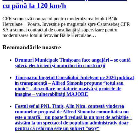
cu până la 120 km/h
CFR semnează contractul pentru modernizarea lotului Băile
Herculane – Poarta. Investiție pe magistrala spre Caransebeș CFR
SA a semnat contractul de consultanță și supervizare pentru
modernizarea lotului feroviar Băile Herculane…
Recomandările noastre
Drumuri Municipale Timișoara face angajări – se caută
șoferi, electricieni și muncitori în construcții
Timișoara: bugetul Consiliului Județean pe 2026 publicat
în transparență – Alfred Simonis propune “totul sau
nimic“ – dezvoltare pe datorie masivă și proiecte de
imagine – vulnerabilități MAJORE
Fostul șef al PNL Timiș, Alin Nica, contestă vinderea
comunelor propusă de Alfred Simonis: comunitatea nu
este o marfă – nu poate fi redusă la un preț de achiziție –
asistăm la un spectacol de populism administrativ doar
pentru că reforma este un subiect “sexy“