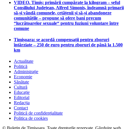
VIDEO. Timiș: primării cumpărate la kilogram – șeful
Consiliului Județean, Alfred Simonis, îndeamnă primarii
să-și vândă comunele, cetățenii și să-și abandoneze
comunitățile – propune să ofere bani precum
“lucrătoarelor sexuale“ pentru fuziuni voluntare între
comune
Timișoara: se acordă compensații pentru zboruri
întârziate – 250 de euro pentru zboruri de până la 1.500
km
Actualitate
Politică
Administrație
Economie
Sănătate
Cultură
Educație
Editorial
Redacția
Contact
Politică de confidențialitate
Politica de cookies
© Buletin de Timișoara. Toate drepturile rezervate. Găzduire web