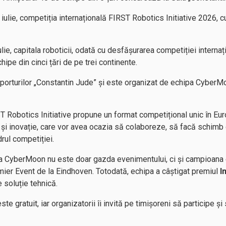
iulie, competiția internațională FIRST Robotics Initiative 2026, cu 
ulie, capitala roboticii, odată cu desfășurarea competiției interna
hipe din cinci țări de pe trei continente.
porturilor „Constantin Jude” și este organizat de echipa CyberMo
ST Robotics Initiative propune un format competițional unic în Eu
 și inovație, care vor avea ocazia să colaboreze, să facă schimb 
drul competiției.
pa CyberMoon nu este doar gazda evenimentului, ci și campioana
mier Event de la Eindhoven. Totodată, echipa a câștigat premiul
I
 soluție tehnică.
te gratuit, iar organizatorii îi invită pe timișoreni să participe ș