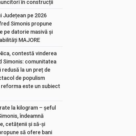
muncitori în construcții
ui Județean pe 2026
lfred Simonis propune
e pe datorie masivă și
abilități MAJORE
 Nica, contestă vinderea
d Simonis: comunitatea
 redusă la un preț de
ectacol de populism
 reforma este un subiect
rate la kilogram – șeful
 Simonis, îndeamnă
, cetățenii și să-și
propune să ofere bani