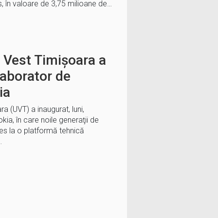
s, în valoare de 3,75 milioane de…
 Vest Timişoara a
Laborator de
ia
a (UVT) a inaugurat, luni,
ia, în care noile generaţii de
ces la o platformă tehnică
…