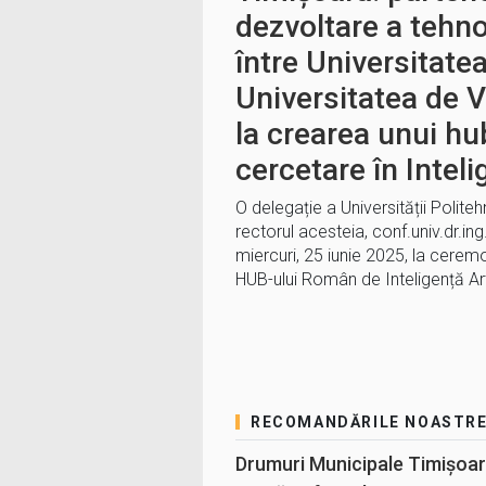
dezvoltare a tehno
între Universitatea
Universitatea de V
la crearea unui hu
cercetare în Inteli
O delegație a Universității Polit
rectorul acesteia, conf.univ.dr.ing
miercuri, 25 iunie 2025, la ceremo
HUB-ului Român de Inteligență Art
RECOMANDĂRILE NOASTR
Drumuri Municipale Timișoar