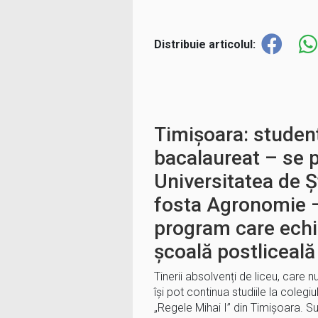
Distribuie articolul:
Timișoara: studenț
bacalaureat – se p
Universitatea de Șt
fosta Agronomie –
program care echi
școală postliceală
Tinerii absolvenți de liceu, care
își pot continua studiile la colegiul
„Regele Mihai I” din Timișoara. S