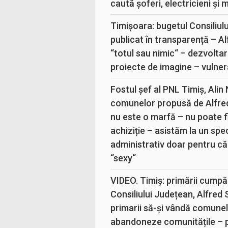
caută șoferi, electricieni și 
Timișoara: bugetul Consiliul
publicat în transparență – A
“totul sau nimic“ – dezvoltar
proiecte de imagine – vulner
Fostul șef al PNL Timiș, Alin
comunelor propusă de Alfre
nu este o marfă – nu poate fi
achiziție – asistăm la un sp
administrativ doar pentru că
“sexy“
VIDEO. Timiș: primării cumpă
Consiliului Județean, Alfred
primarii să-și vândă comunele
abandoneze comunitățile – 