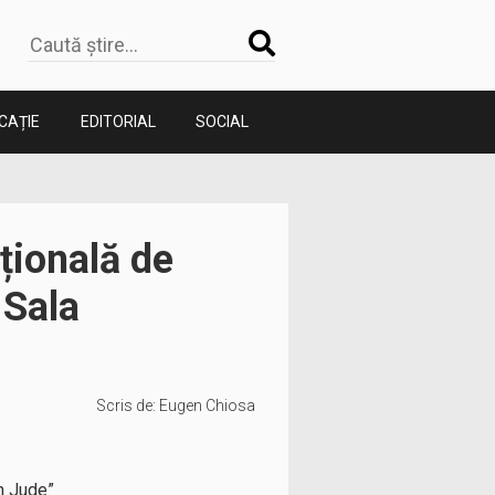
CAȚIE
EDITORIAL
SOCIAL
țională de
 Sala
Scris de:
Eugen Chiosa
in Jude”