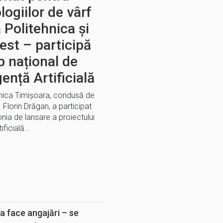
logiilor de vârf
 Politehnica și
est – participă
b național de
gență Artificială
ehnica Timișoara, condusă de
. Florin Drăgan, a participat
nia de lansare a proiectului
ificială…
E
a face angajări – se