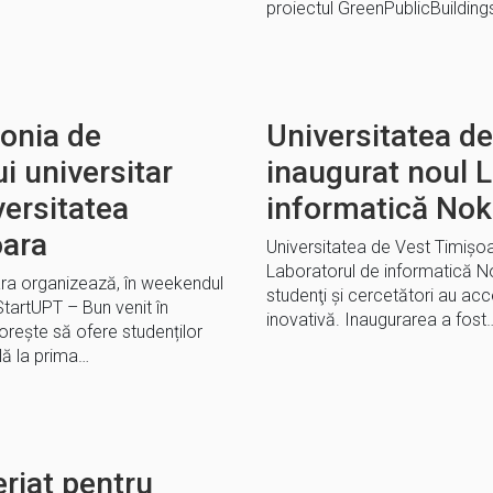
proiectul GreenPublicBuilding
onia de
Universitatea de
i universitar
inaugurat noul 
versitatea
informatică Nok
oara
Universitatea de Vest Timişoar
Laboratorul de informatică Nok
ara organizează, în weekendul
studenţi şi cercetători au ac
tartUPT – Bun venit în
inovativă. Inaugurarea a fost
 dorește să ofere studenților
lă la prima…
riat pentru