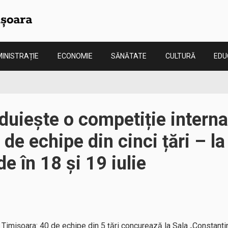
INISTRAȚIE
ECONOMIE
SĂNĂTATE
CULTURĂ
EDU
uiește o competiție interna
de echipe din cinci țări – la
e în 18 și 19 iulie
 Timișoara: 40 de echipe din 5 țări concurează la Sala „Constant