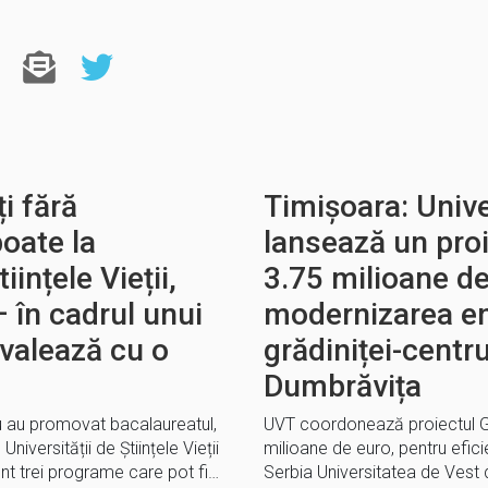
i fără
Timișoara: Unive
oate la
lansează un pro
iințele Vieții,
3.75 milioane d
 în cadrul unui
modernizarea en
valează cu o
grădiniței-centru
Dumbrăvița
 nu au promovat bacalaureatul,
UVT coordonează proiectul Gr
 Universității de Științele Vieții
milioane de euro, pentru efic
unt trei programe care pot fi…
Serbia Universitatea de Vest