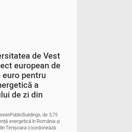
rsitatea de Vest
iect european de
e euro pentru
ergetică a
lui de zi din
eenPublicBuildings, de 3,75
iență energetică în România și
 din Timișoara coordonează