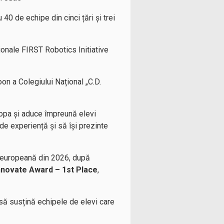
40 de echipe din cinci țări și trei
ționale FIRST Robotics Initiative
on a Colegiului Național „C.D.
ropa și aduce împreună elevi
de experiență și să își prezinte
 europeană din 2026, după
nnovate Award – 1st Place
,
i să susțină echipele de elevi care