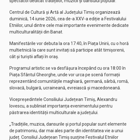
spectacol dedicat tradițiilor, muzicii și dansului popular.
Centrul de Cultură și Artă al Județului Timiș organizează
duminică, 14 iunie 2026, cea de-a XXV-a ediție a Festivalului
Etniilor, unul dintre cele mai importante evenimente dedicate
multiculturalității din Banat.
Manifestările vor debuta la ora 17:40, în Piața Unirii, cu o horă
multietnică la care sunt invitați să participe atât timișorenii,
cât și turiștii aflați în oraș.
Programul artistic se va desfășura începând cu ora 18:00 în
Piața Sfântul Gheorghe, unde vor urca pe scenă formații
reprezentând comunitățile maghiară, germană, sârbă, romă,
slovacă, bulgară, ucraineană, evreiască și macedoneană.
Vicepreședintele Consiliului Județean Timiș, Alexandru
Iovescu, a subliniat importanța evenimentului pentru
păstrarea identității multiculturale a județului.
„Tradițiile, muzica, dansurile și portul popular sunt elemente
de patrimoniu, dar mai ales parte din identitatea vie a unui
județ. Consiliul Județean Timiș susține Festivalul Etniilor