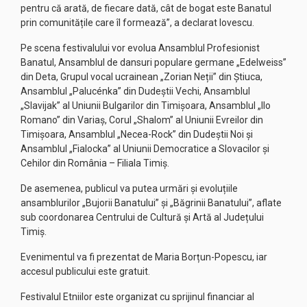
pentru că arată, de fiecare dată, cât de bogat este Banatul
prin comunitățile care îl formează”, a declarat Iovescu.
Pe scena festivalului vor evolua Ansamblul Profesionist
Banatul, Ansamblul de dansuri populare germane „Edelweiss”
din Deta, Grupul vocal ucrainean „Zorian Neții” din Știuca,
Ansamblul „Palucénka” din Dudeștii Vechi, Ansamblul
„Slavijak” al Uniunii Bulgarilor din Timișoara, Ansamblul „Ilo
Romano” din Variaș, Corul „Shalom” al Uniunii Evreilor din
Timișoara, Ansamblul „Necea-Rock” din Dudeștii Noi și
Ansamblul „Fialocka” al Uniunii Democratice a Slovacilor și
Cehilor din România – Filiala Timiș.
De asemenea, publicul va putea urmări și evoluțiile
ansamblurilor „Bujorii Banatului” și „Băgrinii Banatului”, aflate
sub coordonarea Centrului de Cultură și Artă al Județului
Timiș.
Evenimentul va fi prezentat de Maria Borțun-Popescu, iar
accesul publicului este gratuit.
Festivalul Etniilor este organizat cu sprijinul financiar al