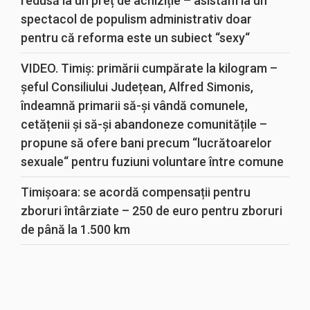
redusă la un preț de achiziție – asistăm la un
spectacol de populism administrativ doar
pentru că reforma este un subiect “sexy“
VIDEO. Timiș: primării cumpărate la kilogram –
șeful Consiliului Județean, Alfred Simonis,
îndeamnă primarii să-și vândă comunele,
cetățenii și să-și abandoneze comunitățile –
propune să ofere bani precum “lucrătoarelor
sexuale“ pentru fuziuni voluntare între comune
Timișoara: se acordă compensații pentru
zboruri întârziate – 250 de euro pentru zboruri
de până la 1.500 km