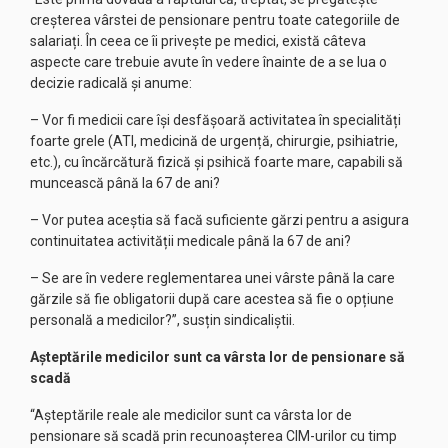
creșterea vârstei de pensionare pentru toate categoriile de
salariați. În ceea ce îi privește pe medici, există câteva
aspecte care trebuie avute în vedere înainte de a se lua o
decizie radicală și anume:
– Vor fi medicii care își desfășoară activitatea în specialități
foarte grele (ATI, medicină de urgență, chirurgie, psihiatrie,
etc.), cu încărcătură fizică și psihică foarte mare, capabili să
muncească până la 67 de ani?
– Vor putea aceștia să facă suficiente gărzi pentru a asigura
continuitatea activității medicale până la 67 de ani?
– Se are în vedere reglementarea unei vârste până la care
gărzile să fie obligatorii după care acestea să fie o opțiune
personală a medicilor?”, susțin sindicaliștii.
Așteptările medicilor sunt ca vârsta lor de pensionare să
scadă
“Așteptările reale ale medicilor sunt ca vârsta lor de
pensionare să scadă prin recunoașterea CIM-urilor cu timp