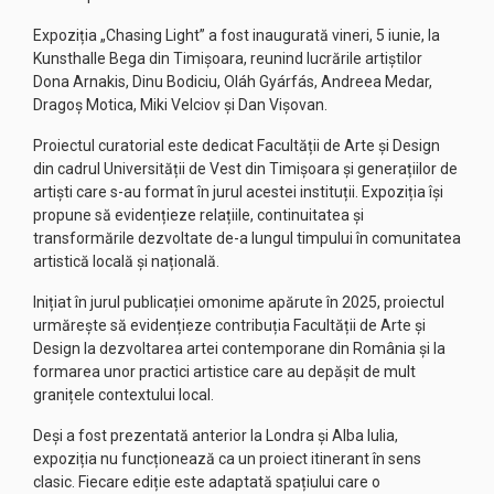
Expoziția „Chasing Light” a fost inaugurată vineri, 5 iunie, la
Kunsthalle Bega din Timișoara, reunind lucrările artiștilor
Dona Arnakis, Dinu Bodiciu, Oláh Gyárfás, Andreea Medar,
Dragoș Motica, Miki Velciov și Dan Vișovan.
Proiectul curatorial este dedicat Facultății de Arte și Design
din cadrul Universității de Vest din Timișoara și generațiilor de
artiști care s-au format în jurul acestei instituții. Expoziția își
propune să evidențieze relațiile, continuitatea și
transformările dezvoltate de-a lungul timpului în comunitatea
artistică locală și națională.
Inițiat în jurul publicației omonime apărute în 2025, proiectul
urmărește să evidențieze contribuția Facultății de Arte și
Design la dezvoltarea artei contemporane din România și la
formarea unor practici artistice care au depășit de mult
granițele contextului local.
Deși a fost prezentată anterior la Londra și Alba Iulia,
expoziția nu funcționează ca un proiect itinerant în sens
clasic. Fiecare ediție este adaptată spațiului care o