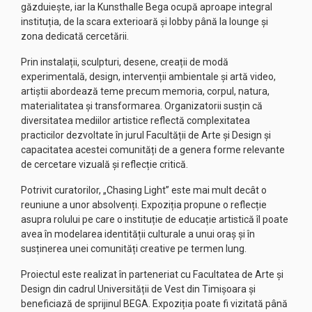
găzduiește, iar la Kunsthalle Bega ocupă aproape integral
instituția, de la scara exterioară și lobby până la lounge și
zona dedicată cercetării.
Prin instalații, sculpturi, desene, creații de modă
experimentală, design, intervenții ambientale și artă video,
artiștii abordează teme precum memoria, corpul, natura,
materialitatea și transformarea. Organizatorii susțin că
diversitatea mediilor artistice reflectă complexitatea
practicilor dezvoltate în jurul Facultății de Arte și Design și
capacitatea acestei comunități de a genera forme relevante
de cercetare vizuală și reflecție critică.
Potrivit curatorilor, „Chasing Light” este mai mult decât o
reuniune a unor absolvenți. Expoziția propune o reflecție
asupra rolului pe care o instituție de educație artistică îl poate
avea în modelarea identității culturale a unui oraș și în
susținerea unei comunități creative pe termen lung.
Proiectul este realizat în parteneriat cu Facultatea de Arte și
Design din cadrul Universității de Vest din Timișoara și
beneficiază de sprijinul BEGA. Expoziția poate fi vizitată până