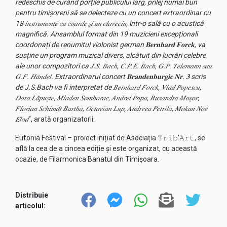
redeschis de curând porțile publicului larg, prilej numai bun
pentru timișoreni să se delecteze cu un concert extraordinar cu
18 𝑖𝑛𝑠𝑡𝑟𝑢𝑚𝑒𝑛𝑡𝑒 𝑐𝑢 𝑐𝑜𝑎𝑟𝑑𝑒 𝑠̦𝑖 𝑢𝑛 𝑐𝑙𝑎𝑣𝑒𝑐𝑖𝑛, într-o sală cu o acustică
magnifică. Ansamblul format din 19 muzicieni excepționali
coordonați de renumitul violonist german 𝐁𝐞𝐫𝐧𝐡𝐚𝐫𝐝 𝐅𝐨𝐫𝐜𝐤, va
susține un program muzical divers, alcătuit din lucrări celebre
ale unor compozitori ca 𝐽.𝑆. 𝐵𝑎𝑐ℎ, 𝐶.𝑃.𝐸. 𝐵𝑎𝑐ℎ, 𝐺.𝑃. 𝑇𝑒𝑙𝑒𝑚𝑎𝑛𝑛 𝑠𝑎𝑢
𝐺.𝐹. 𝐻𝑎̈𝑛𝑑𝑒𝑙. Extraordinarul concert 𝐁𝐫𝐚𝐧𝐝𝐞𝐧𝐛𝐮𝐫𝐠𝐢𝐜 𝐍𝐫. 𝟑 scris
de J.S.Bach va fi interpretat de 𝐵𝑒𝑟𝑛ℎ𝑎𝑟𝑑 𝐹𝑜𝑟𝑐𝑘, 𝑉𝑙𝑎𝑑 𝑃𝑜𝑝𝑒𝑠𝑐𝑢,
𝐷𝑜𝑟𝑎 𝐿𝑎̆𝑝𝑢𝑠̦𝑡𝑒, 𝑀𝑙𝑎𝑑𝑒𝑛 𝑆𝑜𝑚𝑏𝑜𝑟𝑎𝑐, 𝐴𝑛𝑑𝑟𝑒𝑖 𝑃𝑜𝑝𝑎, 𝑅𝑢𝑥𝑎𝑛𝑑𝑟𝑎 𝑀𝑜𝑠̦𝑜𝑟,
𝐹𝑙𝑜𝑟𝑖𝑎𝑛 𝑆𝑐ℎ𝑖𝑚𝑑𝑡 𝐵𝑎𝑟𝑡ℎ𝑎, 𝑂𝑐𝑡𝑎𝑣𝑖𝑎𝑛 𝐿𝑢𝑝, 𝐴𝑛𝑑𝑟𝑒𝑒𝑎 𝑃𝑒𝑡𝑟𝑖𝑙𝑎, 𝑀𝑜𝑘𝑎𝑛 𝑁𝑜𝑒
𝐸𝑙𝑜𝑑
“, arată organizatorii.
Eufonia Festival – proiect inițiat de Asociația 𝚃𝚛𝚒𝚋’𝙰𝚛𝚝, se
află la cea de a cincea ediție și este organizat, cu această
ocazie, de Filarmonica Banatul din Timișoara.
Distribuie
articolul: