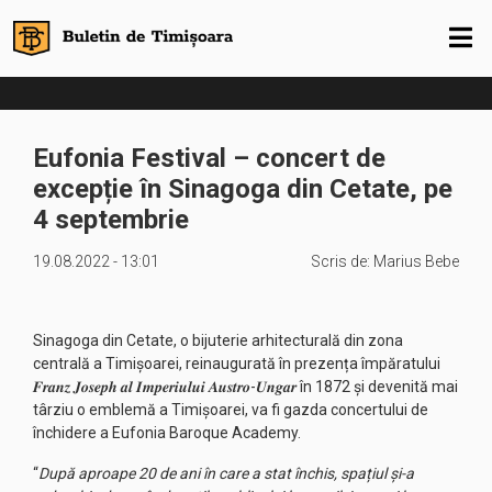
Eufonia Festival – concert de
excepție în Sinagoga din Cetate, pe
4 septembrie
19.08.2022 - 13:01
Scris de:
Marius Bebe
Sinagoga din Cetate, o bijuterie arhitecturală din zona
centrală a Timișoarei, reinaugurată în prezența împăratului
𝑭𝒓𝒂𝒏𝒛 𝑱𝒐𝒔𝒆𝒑𝒉 𝒂𝒍 𝑰𝒎𝒑𝒆𝒓𝒊𝒖𝒍𝒖𝒊 𝑨𝒖𝒔𝒕𝒓𝒐-𝑼𝒏𝒈𝒂𝒓 în 1872 și devenită mai
târziu o emblemă a Timișoarei, va fi gazda concertului de
închidere a Eufonia Baroque Academy.
“
După aproape 20 de ani în care a stat închis, spațiul și-a