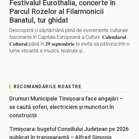
Festivalul Eurothalia, concerte în
Parcul Rozelor al Filarmonicii
Banatul, tur ghidat
Descoperă o săptămână plină de evenimente culturale
fascinante în Capitala Europeană a Culturii. 𝐂𝐚𝐥𝐞𝐧𝐝𝐚𝐫𝐮𝐥
𝐂𝐮𝐥𝐭𝐮𝐫𝐚𝐥 până în 𝟐𝟗 𝐬𝐞𝐩𝐭𝐞𝐦𝐛𝐫𝐢𝐞 te invită să pătrunzi într-o
lume vibrantă a muzicii, teatrului și…
RECOMANDĂRILE NOASTRE
Drumuri Municipale Timișoara face angajări –
se caută șoferi, electricieni și muncitori în
construcții
Timișoara: bugetul Consiliului Județean pe 2026
publicat în transparență – Alfred Simonis