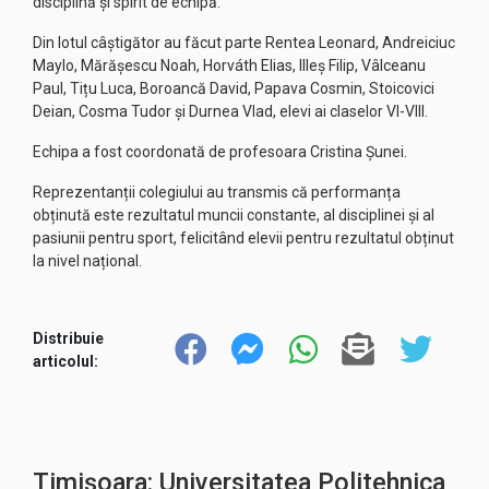
disciplină și spirit de echipă.
Din lotul câștigător au făcut parte Rentea Leonard, Andreiciuc
Maylo, Mărășescu Noah, Horváth Elias, Illeș Filip, Vâlceanu
Paul, Tițu Luca, Boroancă David, Papava Cosmin, Stoicovici
Deian, Cosma Tudor și Durnea Vlad, elevi ai claselor VI-VIII.
Echipa a fost coordonată de profesoara Cristina Șunei.
Reprezentanții colegiului au transmis că performanța
obținută este rezultatul muncii constante, al disciplinei și al
pasiunii pentru sport, felicitând elevii pentru rezultatul obținut
la nivel național.
Distribuie
articolul:
Timișoara: Universitatea Politehnica