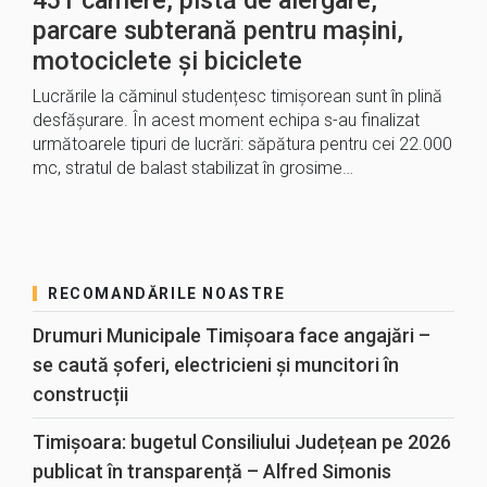
451 camere, pistă de alergare,
parcare subterană pentru mașini,
motociclete și biciclete
Lucrările la căminul studențesc timișorean sunt în plină
desfășurare. În acest moment echipa s-au finalizat
următoarele tipuri de lucrări: săpătura pentru cei 22.000
mc, stratul de balast stabilizat în grosime…
RECOMANDĂRILE NOASTRE
Drumuri Municipale Timișoara face angajări –
se caută șoferi, electricieni și muncitori în
construcții
Timișoara: bugetul Consiliului Județean pe 2026
publicat în transparență – Alfred Simonis