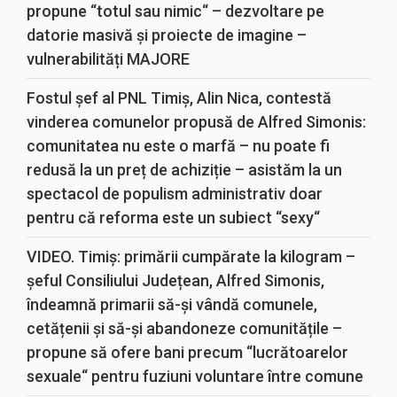
propune “totul sau nimic“ – dezvoltare pe
datorie masivă și proiecte de imagine –
vulnerabilități MAJORE
Fostul șef al PNL Timiș, Alin Nica, contestă
vinderea comunelor propusă de Alfred Simonis:
comunitatea nu este o marfă – nu poate fi
redusă la un preț de achiziție – asistăm la un
spectacol de populism administrativ doar
pentru că reforma este un subiect “sexy“
VIDEO. Timiș: primării cumpărate la kilogram –
șeful Consiliului Județean, Alfred Simonis,
îndeamnă primarii să-și vândă comunele,
cetățenii și să-și abandoneze comunitățile –
propune să ofere bani precum “lucrătoarelor
sexuale“ pentru fuziuni voluntare între comune