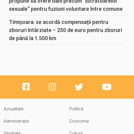
propune să ofere bani precum “lucrătoarelor
sexuale“ pentru fuziuni voluntare între comune
Timișoara: se acordă compensații pentru
zboruri întârziate – 250 de euro pentru zboruri
de până la 1.500 km
Actualitate
Politică
Administrație
Economie
Sănătate
Cultură