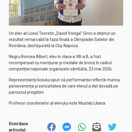
Un elev al Liceul Teoretic „David Voniga” Giroc a obținut un
rezultat remarcabil la faza finală a Olimpiadei Satelor din
România, desfășurată la Cluj-Napoca.
Negru Roncea Albert, elev în clasa a VIII-a B, a fost
recompensat cu mențiune și medalie de bronz în cadrul
competiției naționale organizate sâmbătă, 23 mai 2026.
Reprezentanții liceului spun că performanța reflectă munca,
perseverența și seriozitatea de care elevul a dat dovadă pe
parcursul pregătirii.
Profesor coordonator al elevului este Mustați Liliana.
Distribuie
articolul: