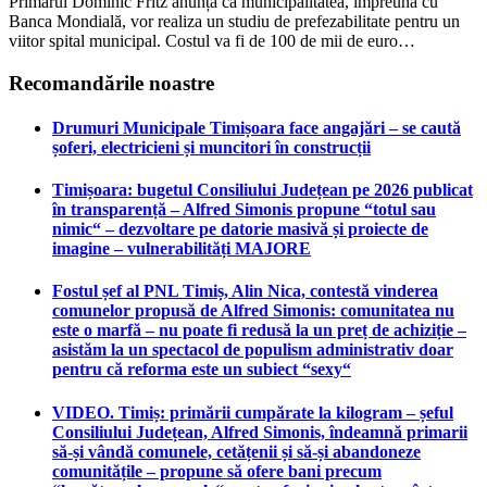
Primarul Dominic Fritz anunță că municipalitatea, împreună cu
Banca Mondială, vor realiza un studiu de prefezabilitate pentru un
viitor spital municipal. Costul va fi de 100 de mii de euro…
Recomandările noastre
Drumuri Municipale Timișoara face angajări – se caută
șoferi, electricieni și muncitori în construcții
Timișoara: bugetul Consiliului Județean pe 2026 publicat
în transparență – Alfred Simonis propune “totul sau
nimic“ – dezvoltare pe datorie masivă și proiecte de
imagine – vulnerabilități MAJORE
Fostul șef al PNL Timiș, Alin Nica, contestă vinderea
comunelor propusă de Alfred Simonis: comunitatea nu
este o marfă – nu poate fi redusă la un preț de achiziție –
asistăm la un spectacol de populism administrativ doar
pentru că reforma este un subiect “sexy“
VIDEO. Timiș: primării cumpărate la kilogram – șeful
Consiliului Județean, Alfred Simonis, îndeamnă primarii
să-și vândă comunele, cetățenii și să-și abandoneze
comunitățile – propune să ofere bani precum