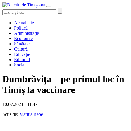
Actualitate
Politică
Administrație
Economie
Sănătate
Cultură
Educație
Editorial
Social
Dumbrăvița – pe primul loc în
Timiș la vaccinare
10.07.2021 - 11:47
Scris de:
Marius Bebe