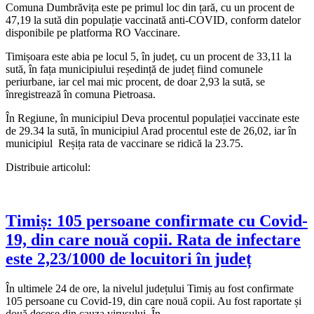
Comuna Dumbrăvița este pe primul loc din țară, cu un procent de
47,19 la sută din populație vaccinată anti-COVID, conform datelor
disponibile pe platforma RO Vaccinare.
Timișoara este abia pe locul 5, în județ, cu un procent de 33,11 la
sută, în fața municipiului reședință de județ fiind comunele
periurbane, iar cel mai mic procent, de doar 2,93 la sută, se
înregistrează în comuna Pietroasa.
În Regiune, în municipiul Deva procentul populației vaccinate este
de 29.34 la sută, în municipiul Arad procentul este de 26,02, iar în
municipiul Reșița rata de vaccinare se ridică la 23.75.
Distribuie articolul:
Timiș: 105 persoane confirmate cu Covid-
19, din care nouă copii. Rata de infectare
este 2,23/1000 de locuitori în județ
În ultimele 24 de ore, la nivelul județului Timiș au fost confirmate
105 persoane cu Covid-19, din care nouă copii. Au fost raportate și
două decese din cauza virusului. În…