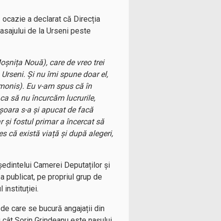
tă ocazie a declarat că Direcția
asajului de la Urseni peste
oșnița Nouă), care de vreo trei
 Urseni. Și nu îmi spune doar el,
imonis). Eu v-am spus că în
ca să nu încurcăm lucrurile,
ișoara s-a și apucat de facă
 și fostul primar a încercat să
s că există viață și după alegeri,
ședintelui Camerei Deputaților și
a publicat, pe propriul grup de
instituției.
de care se bucură angajații din
u cât Sorin Grindeanu este nașului