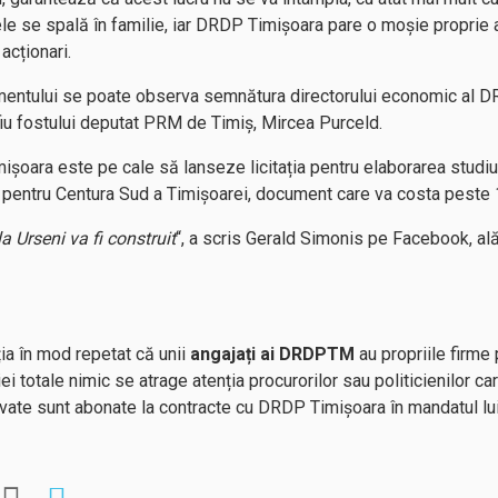
fele se spală în familie, iar DRDP Timișoara pare o moșie proprie 
acționari.
umentului se poate observa semnătura directorului economic al D
 fiu fostului deputat PRM de Timiș, Mircea Purceld.
oara este pe cale să lanseze licitația pentru elaborarea studiul
i pentru Centura Sud a Timișoarei, document care va costa peste 1
 Urseni va fi construit
“, a scris Gerald Simonis pe Facebook, al
ția în mod repetat că unii
angajați ai DRDPTM
au propriile firme 
ei totale nimic se atrage atenția procurorilor sau politicienilor ca
rivate sunt abonate la contracte cu DRDP Timișoara în mandatul l