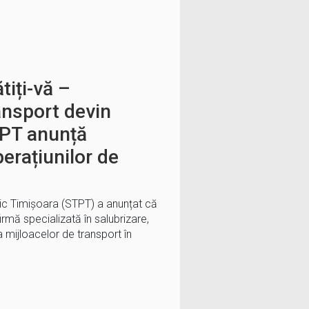
tiți-vă –
ansport devin
TPT anunță
perațiunilor de
ic Timișoara (STPT) a anunțat că
rmă specializată în salubrizare,
a mijloacelor de transport în