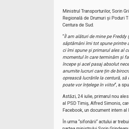
Ministrul Transporturilor, Sorin Gr
Regională de Drumuri și Poduri T
Centura de Sud.
“
Îl am alături de mine pe Freddy 
săptămâni îmi tot spune printre a
ci îmi spune și primarul ales al 
momentul în care terminăm și face
începe și acel pasaj absolut nece
anumite lucruri care țin de biroc
oprească lucrările la centură, să 
poate vor înțelege în viitor
“, a sp
Astăzi, 24 iulie, primarul nou al
al PSD Timiș, Alfred Simonis, care
Facebook, un document intern al D
În urma “sifonării“ actului ar tr
partea ministrului Sorin Grindean