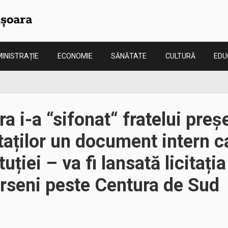
INISTRAȚIE
ECONOMIE
SĂNĂTATE
CULTURĂ
EDU
 i-a “sifonat“ fratelui preș
ților un document intern ca
tuției – va fi lansată licitați
Urseni peste Centura de Sud