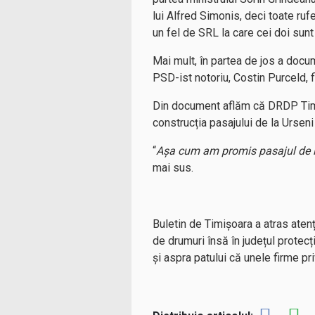
lui Alfred Simonis, deci toate ru
un fel de SRL la care cei doi sunt 
Mai mult, în partea de jos a doc
PSD-ist notoriu, Costin Purceld,
Din document aflăm că DRDP Timiș
construcția pasajului de la Ursen
“
Așa cum am promis pasajul de la
mai sus.
Buletin de Timișoara a atras aten
de drumuri însă în județul protecți
și aspra patului că unele firme p