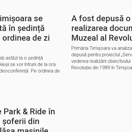
Timișoara se
A fost depusă o
tă în ședință
realizarea docum
 ordinea de zi
Muzeal al Revolu
Primăria Timișoara va analiz
depusă pentru proiectul „Servi
ați astăzi la o ședință
vederea realizării obiectivului
eșii se vor întruni de la ora
Revoluției din 1989 în Timiș
videoconferință. Pe ordinea de
 Park & Ride în
 șoferii din
 lăsa mașinile