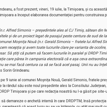
indeanu, a fost prezent, vineri, 19 iulie, la Timișoara, și cu aceas
imișoara a început elaborarea documentației pentru construirea p
(n.r. Alfred Simonis – președintele ales al CJ Timiș, sătean din M
ltele și de un proiect legat de pasajul peste centura de sud de la
comunei Moșnița Nouă (n.r. Gerald Simonis – fratele lui Alfred S
m recepția și avem toate lucrurile clare pe varianta de ocolire, 
sar. Să știți că putem să facem lucrurile în paralel și DRDP Tim
rație care părea în campania electorală că e așa ceva extraordinar
nu se mai facă centura ca să se facă acel pasaj. Unii nu au înțele
us Sorin Grindeanu.
es pe 9 iunie al comunei Moșnița Nouă, Gerald Simonis, fratele pre
 la rândul său este noul președinte ales la Consiliului Județean, 
RDP Timișoara și pe care redacția noastră nu l-a găsit pe site-ul 
ebui să demareze o anchetă internă în care DRDPTM, însă protecția 
u, garantează că acest lucru nu se va întâmpla, cu atât mai mult c