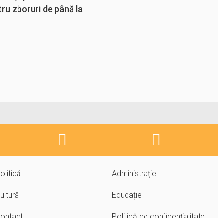
tru zboruri de până la
olitică
Administrație
ultură
Educație
ontact
Politică de confidențialitate