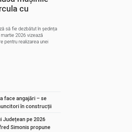
ircula cu
ă să fie dezbătut în ședința
1 martie 2026 vizează
e pentru realizarea unei
E
a face angajări – se
muncitori în construcții
ui Județean pe 2026
lfred Simonis propune