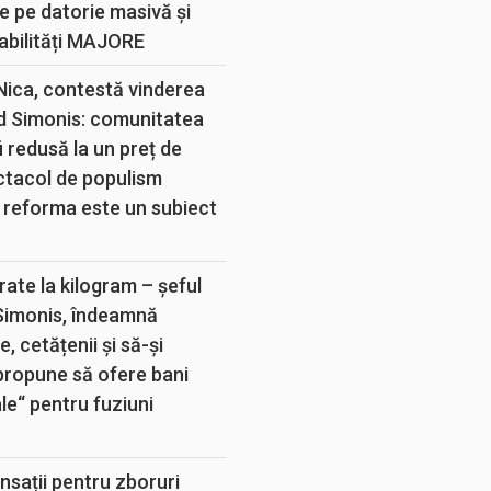
e pe datorie masivă și
abilități MAJORE
 Nica, contestă vinderea
d Simonis: comunitatea
 redusă la un preț de
ectacol de populism
 reforma este un subiect
rate la kilogram – șeful
 Simonis, îndeamnă
, cetățenii și să-și
propune să ofere bani
e“ pentru fuziuni
sații pentru zboruri