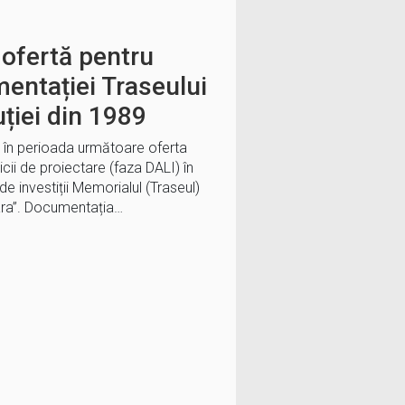
 ofertă pentru
entației Traseului
ției din 1989
a în perioada următoare oferta
cii de proiectare (faza DALI) în
 de investiții Memorialul (Traseul)
oara”. Documentația…