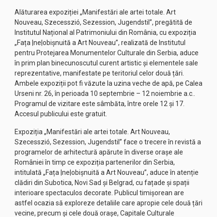
Alăturarea expoziției „Manifestări ale artei totale. Art
Nouveau, Szecesszió, Sezession, Jugendstil”, pregătită de
Institutul Național al Patrimoniului din România, cu expoziția
„Fața |ne|obișnuită a Art Nouveau”, realizată de Institutul
pentru Protejarea Monumentelor Culturale din Serbia, aduce
în prim plan binecunoscutul curent artistic și elementele sale
reprezentative, manifestate pe teritoriul celor două țări.
Ambele expoziții pot fi văzute la uzina veche de apă, pe Calea
Urseni nr. 26, în perioada 10 septembrie – 12 noiembrie a.c..
Programul de vizitare este sâmbăta, între orele 12 și 17.
Accesul publicului este gratuit.
Expoziția „Manifestări ale artei totale. Art Nouveau,
Szecesszió, Sezession, Jugendstil” face o trecere în revistă a
programelor de arhitectură apărute în diverse orașe ale
României în timp ce expoziția partenerilor din Serbia,
intitulată „Fața |ne|obișnuită a Art Nouveau”, aduce în atenție
clădiri din Subotica, Novi Sad și Belgrad, cu fațade și spații
interioare spectaculos decorate. Publicul timișorean are
astfel ocazia să exploreze detaliile care apropie cele două țări
vecine, precum și cele două orașe, Capitale Culturale