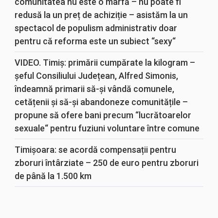
comunitatea nu este o marfă – nu poate fi
redusă la un preț de achiziție – asistăm la un
spectacol de populism administrativ doar
pentru că reforma este un subiect “sexy“
VIDEO. Timiș: primării cumpărate la kilogram –
șeful Consiliului Județean, Alfred Simonis,
îndeamnă primarii să-și vândă comunele,
cetățenii și să-și abandoneze comunitățile –
propune să ofere bani precum “lucrătoarelor
sexuale“ pentru fuziuni voluntare între comune
Timișoara: se acordă compensații pentru
zboruri întârziate – 250 de euro pentru zboruri
de până la 1.500 km